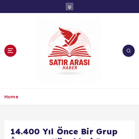
İ
ç
e
r
i
ğ
e
a
t
l
a
Home
14.400 Yıl Önce Bir Grup