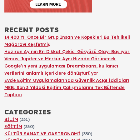
RECENT POSTS
14.400 Yıl Önce Bir Grup İnsan ve Köpekleri Bu Tehlikeli
Mağarayı Keşfetmiş
Haziran Ayının En Dikkat Çekici Gökyüzü Olayı Başlıyor:
Venüs, Jüpiter ve Merkür Aynı Hizada Görünecek
Google’ın yeni uygulaması Dreambeans, kullanıcı
verilerini anlamlı içeriklere dönüştürüyor
Evde Eğitim Uygulamalarında Güvenlik Açığı İddiaları
MEB, Son 3 Yıldaki Eğitim Çalışmalarını Tek Bültende
Topladı
CATEGORIES
BİLİM
(331)
EĞİTİM
(330)
KÜLTÜR SANAT VE GASTRONOMİ
(330)