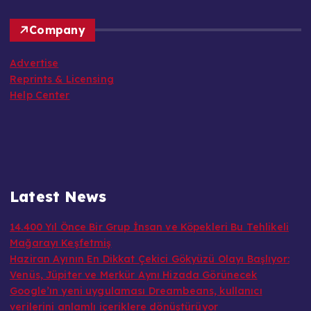
Company
Advertise
Reprints & Licensing
Help Center
Latest News
14.400 Yıl Önce Bir Grup İnsan ve Köpekleri Bu Tehlikeli
Mağarayı Keşfetmiş
Haziran Ayının En Dikkat Çekici Gökyüzü Olayı Başlıyor:
Venüs, Jüpiter ve Merkür Aynı Hizada Görünecek
Google’ın yeni uygulaması Dreambeans, kullanıcı
verilerini anlamlı içeriklere dönüştürüyor