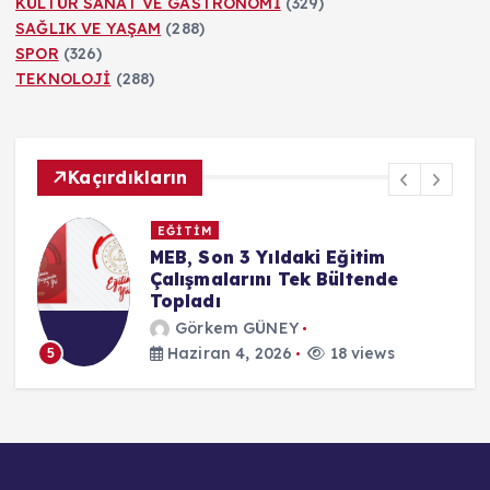
KÜLTÜR SANAT VE GASTRONOMİ
(329)
SAĞLIK VE YAŞAM
(288)
SPOR
(326)
TEKNOLOJİ
(288)
Kaçırdıkların
EĞİTİM
MEB, Son 3 Yıldaki Eğitim
Çalışmalarını Tek Bültende
Topladı
Görkem GÜNEY
Haziran 4, 2026
18 views
5