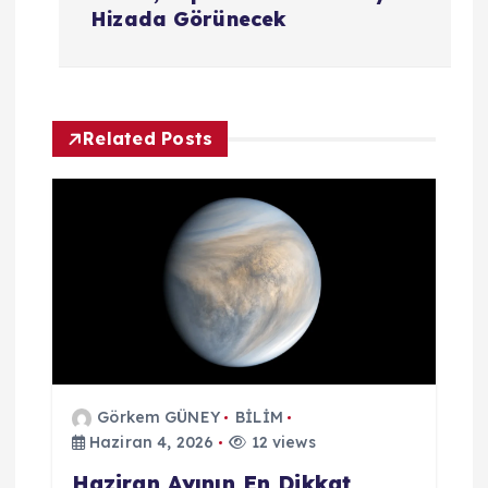
z
Hizada Görünecek
ı
g
Related Posts
e
z
i
n
m
Görkem GÜNEY
BİLİM
e
Haziran 4, 2026
12 views
Haziran Ayının En Dikkat