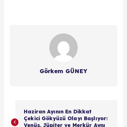
Görkem GÜNEY
Y
Haziran Ayının En Dikkat
a
Çekici Gökyüzü Olayı Başlıyor:
Venüs, Jüpiter ve Merkür Aynı