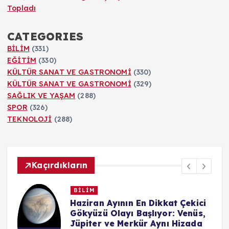
Topladı
CATEGORIES
BİLİM
(331)
EĞİTİM
(330)
KÜLTÜR SANAT VE GASTRONOMİ
(330)
KÜLTÜR SANAT VE GASTRONOMİ
(329)
SAĞLIK VE YAŞAM
(288)
SPOR
(326)
TEKNOLOJİ
(288)
Kaçırdıkların
BİLİM
n
Haziran Ayının En Dikkat Çekici
Gökyüzü Olayı Başlıyor: Venüs,
Jüpiter ve Merkür Aynı Hizada