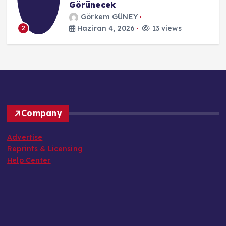
Görünecek
Görkem GÜNEY
Haziran 4, 2026
13 views
2
Company
Advertise
Reprints & Licensing
Help Center