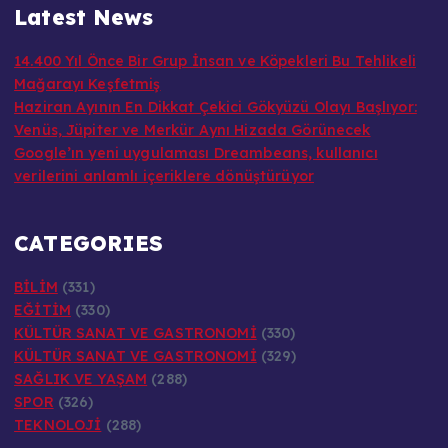
Latest News
14.400 Yıl Önce Bir Grup İnsan ve Köpekleri Bu Tehlikeli
Mağarayı Keşfetmiş
Haziran Ayının En Dikkat Çekici Gökyüzü Olayı Başlıyor:
Venüs, Jüpiter ve Merkür Aynı Hizada Görünecek
Google’ın yeni uygulaması Dreambeans, kullanıcı
verilerini anlamlı içeriklere dönüştürüyor
CATEGORIES
BİLİM
(331)
EĞİTİM
(330)
KÜLTÜR SANAT VE GASTRONOMİ
(330)
KÜLTÜR SANAT VE GASTRONOMİ
(329)
SAĞLIK VE YAŞAM
(288)
SPOR
(326)
TEKNOLOJİ
(288)