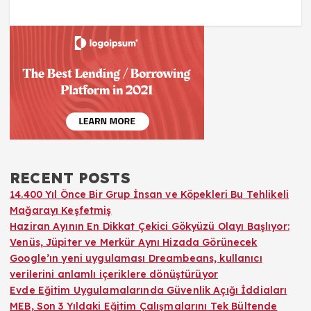
RECENT POSTS
14.400 Yıl Önce Bir Grup İnsan ve Köpekleri Bu Tehlikeli
Mağarayı Keşfetmiş
Haziran Ayının En Dikkat Çekici Gökyüzü Olayı Başlıyor:
Venüs, Jüpiter ve Merkür Aynı Hizada Görünecek
Google’ın yeni uygulaması Dreambeans, kullanıcı
verilerini anlamlı içeriklere dönüştürüyor
Evde Eğitim Uygulamalarında Güvenlik Açığı İddiaları
MEB, Son 3 Yıldaki Eğitim Çalışmalarını Tek Bültende