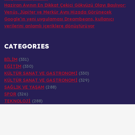
Haziran Ayının En Dikkat Çekici Gökyüzü Olayı Başlıyor:
Venüs, Jüpiter ve Merkür Aynı Hizada Görünecek
Google’ın yeni uygulaması Dreambeans, kullanıcı
verilerini anlamlı içeriklere dönüştürüyor
CATEGORIES
BİLİM
(331)
EĞİTİM
(330)
KÜLTÜR SANAT VE GASTRONOMİ
(330)
KÜLTÜR SANAT VE GASTRONOMİ
(329)
SAĞLIK VE YAŞAM
(288)
SPOR
(326)
TEKNOLOJİ
(288)
Copyright © 2026 satirarasihaber.com | Powered by