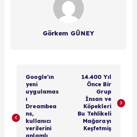
Görkem GÜNEY
Y
Google’ın
14.400 Yıl
a
yeni
Önce Bir
uygulamas
Grup
z
ı
İnsan ve
Dreambea
Köpekleri
ı
ns,
Bu Tehlikeli
kullanıcı
Mağarayı
g
verilerini
Keşfetmiş
anlamlı