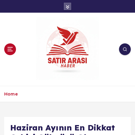
İ
ç
e
r
i
ğ
e
a
t
l
a
Home
Haziran Ayının En Dikkat