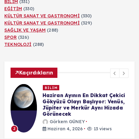
BİLİM
(331)
EĞİTİM
(330)
KÜLTÜR SANAT VE GASTRONOMİ
(330)
KÜLTÜR SANAT VE GASTRONOMİ
(329)
SAĞLIK VE YAŞAM
(288)
SPOR
(326)
TEKNOLOJİ
(288)
Kaçırdıkların
BİLİM
n
Haziran Ayının En Dikkat Çekici
Gökyüzü Olayı Başlıyor: Venüs,
Jüpiter ve Merkür Aynı Hizada
Görünecek
Görkem GÜNEY
Haziran 4, 2026
13 views
2