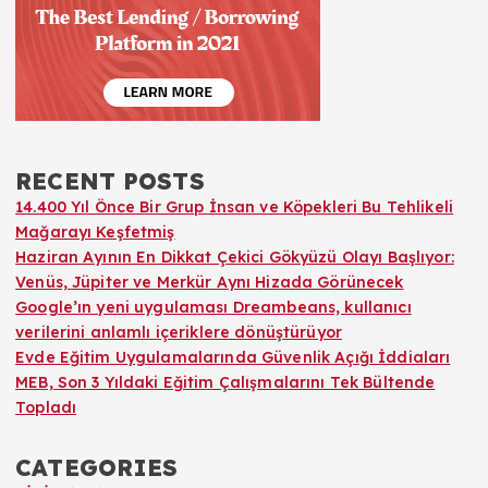
RECENT POSTS
14.400 Yıl Önce Bir Grup İnsan ve Köpekleri Bu Tehlikeli
Mağarayı Keşfetmiş
Haziran Ayının En Dikkat Çekici Gökyüzü Olayı Başlıyor:
Venüs, Jüpiter ve Merkür Aynı Hizada Görünecek
Google’ın yeni uygulaması Dreambeans, kullanıcı
verilerini anlamlı içeriklere dönüştürüyor
Evde Eğitim Uygulamalarında Güvenlik Açığı İddiaları
MEB, Son 3 Yıldaki Eğitim Çalışmalarını Tek Bültende
Topladı
CATEGORIES