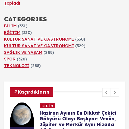
Topladı
CATEGORIES
BİLİM
(331)
EĞİTİM
(330)
KÜLTÜR SANAT VE GASTRONOMİ
(330)
KÜLTÜR SANAT VE GASTRONOMİ
(329)
SAĞLIK VE YAŞAM
(288)
SPOR
(326)
TEKNOLOJİ
(288)
Kaçırdıkların
BİLİM
n
Haziran Ayının En Dikkat Çekici
Gökyüzü Olayı Başlıyor: Venüs,
Jüpiter ve Merkür Aynı Hizada