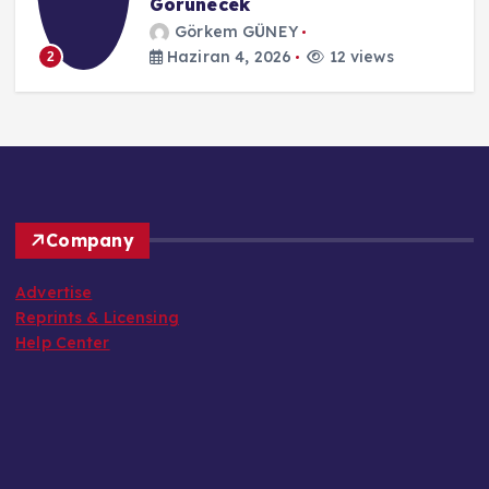
Görünecek
Görkem GÜNEY
Haziran 4, 2026
12 views
2
Company
Advertise
Reprints & Licensing
Help Center