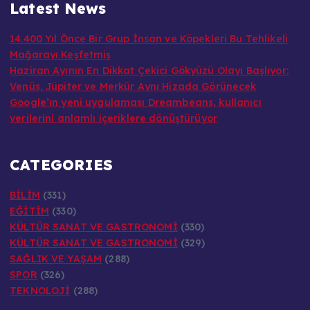
Latest News
14.400 Yıl Önce Bir Grup İnsan ve Köpekleri Bu Tehlikeli
Mağarayı Keşfetmiş
Haziran Ayının En Dikkat Çekici Gökyüzü Olayı Başlıyor:
Venüs, Jüpiter ve Merkür Aynı Hizada Görünecek
Google’ın yeni uygulaması Dreambeans, kullanıcı
verilerini anlamlı içeriklere dönüştürüyor
CATEGORIES
BİLİM
(331)
EĞİTİM
(330)
KÜLTÜR SANAT VE GASTRONOMİ
(330)
KÜLTÜR SANAT VE GASTRONOMİ
(329)
SAĞLIK VE YAŞAM
(288)
SPOR
(326)
TEKNOLOJİ
(288)