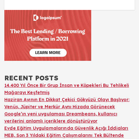
RECENT POSTS
14.400 Yıl Önce Bir Grup İnsan ve Köpekleri Bu Tehlikeli
Mağarayı Keşfetmiş
Haziran Ayının En Dikkat Çekici Gökyüzü Olayı Başlıyor:
Venüs, Jüpiter ve Merkür Aynı Hizada Görünecek
Google’ın yeni uygulaması Dreambeans, kullanıcı
verilerini anlamlı içeriklere dönüştürüyor
Evde Eğitim Uygulamalarında Güvenlik Açığı İddiaları
MEB, Son 3 Yıldaki Eğitim Çalışmalarını Tek Bültende