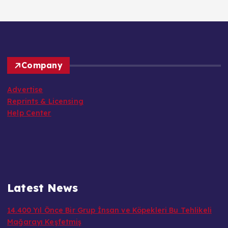
Company
Advertise
Reprints & Licensing
Help Center
Latest News
14.400 Yıl Önce Bir Grup İnsan ve Köpekleri Bu Tehlikeli
Mağarayı Keşfetmiş
Haziran Ayının En Dikkat Çekici Gökyüzü Olayı Başlıyor: