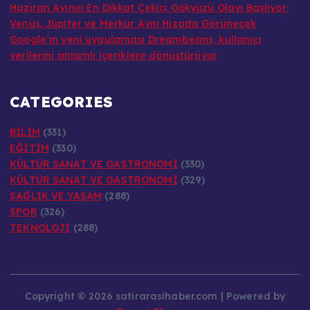
Venüs, Jüpiter ve Merkür Aynı Hizada Görünecek
Google’ın yeni uygulaması Dreambeans, kullanıcı
verilerini anlamlı içeriklere dönüştürüyor
CATEGORIES
BİLİM
(331)
EĞİTİM
(330)
KÜLTÜR SANAT VE GASTRONOMİ
(330)
KÜLTÜR SANAT VE GASTRONOMİ
(329)
SAĞLIK VE YAŞAM
(288)
SPOR
(326)
TEKNOLOJİ
(288)
Copyright © 2026 satirarasihaber.com | Powered by
Desert Themes