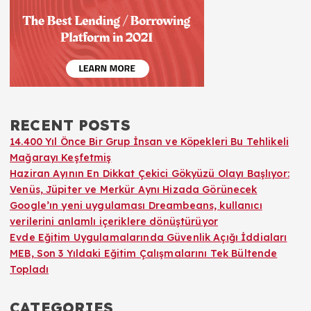
RECENT POSTS
14.400 Yıl Önce Bir Grup İnsan ve Köpekleri Bu Tehlikeli
Mağarayı Keşfetmiş
Haziran Ayının En Dikkat Çekici Gökyüzü Olayı Başlıyor:
Venüs, Jüpiter ve Merkür Aynı Hizada Görünecek
Google’ın yeni uygulaması Dreambeans, kullanıcı
verilerini anlamlı içeriklere dönüştürüyor
Evde Eğitim Uygulamalarında Güvenlik Açığı İddiaları
MEB, Son 3 Yıldaki Eğitim Çalışmalarını Tek Bültende
Topladı
CATEGORIES