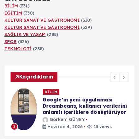
BİLİM
(331)
EĞİTİM
(330)
KÜLTÜR SANAT VE GASTRONOMİ
(330)
KÜLTÜR SANAT VE GASTRONOMİ
(329)
SAĞLIK VE YAŞAM
(288)
SPOR
(326)
TEKNOLOJİ
(288)
Kaçırdıkların
EĞİTİM
Evde Eğitim Uygulamalarında
i
Güvenlik Açığı İddiaları
r
Görkem GÜNEY
Haziran 4, 2026
18 views
4