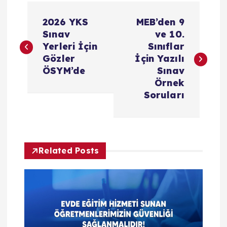
Y
2026 YKS
MEB’den 9
a
Sınav
ve 10.
Yerleri İçin
Sınıflar
z
Gözler
İçin Yazılı
ÖSYM’de
Sınav
ı
Örnek
Soruları
g
e
Related Posts
z
i
n