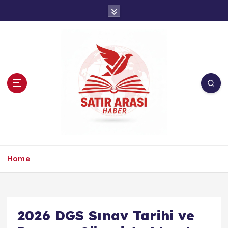
İ
ç
e
r
i
ğ
e
a
t
l
a
Home
2026 DGS Sınav Tarihi ve