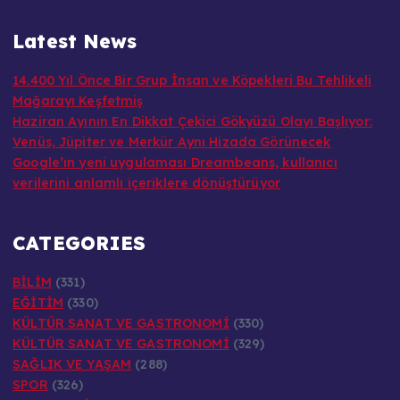
Latest News
14.400 Yıl Önce Bir Grup İnsan ve Köpekleri Bu Tehlikeli
Mağarayı Keşfetmiş
Haziran Ayının En Dikkat Çekici Gökyüzü Olayı Başlıyor:
Venüs, Jüpiter ve Merkür Aynı Hizada Görünecek
Google’ın yeni uygulaması Dreambeans, kullanıcı
verilerini anlamlı içeriklere dönüştürüyor
CATEGORIES
BİLİM
(331)
EĞİTİM
(330)
KÜLTÜR SANAT VE GASTRONOMİ
(330)
KÜLTÜR SANAT VE GASTRONOMİ
(329)
SAĞLIK VE YAŞAM
(288)
SPOR
(326)