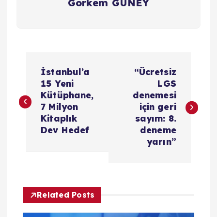
Görkem GÜNEY
Y
İstanbul’a
“Ücretsiz
a
15 Yeni
LGS
Kütüphane,
denemesi
z
7 Milyon
için geri
Kitaplık
sayım: 8.
ı
Dev Hedef
deneme
yarın”
g
e
Related Posts
z