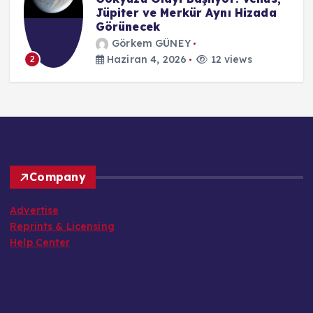
Jüpiter ve Merkür Aynı Hizada
Görünecek
Görkem GÜNEY
Haziran 4, 2026
12 views
2
Company
Advertise
Reprints & Licensing
Help Center