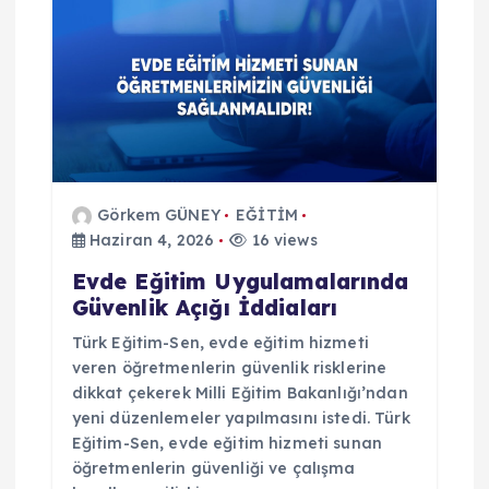
i
n
m
e
Görkem GÜNEY
EĞİTİM
s
Haziran 4, 2026
16 views
i
Evde Eğitim Uygulamalarında
Güvenlik Açığı İddiaları
Türk Eğitim-Sen, evde eğitim hizmeti
veren öğretmenlerin güvenlik risklerine
dikkat çekerek Milli Eğitim Bakanlığı’ndan
yeni düzenlemeler yapılmasını istedi. Türk
Eğitim-Sen, evde eğitim hizmeti sunan
öğretmenlerin güvenliği ve çalışma