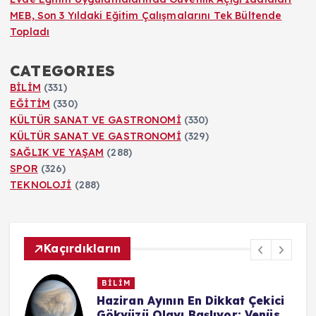
MEB, Son 3 Yıldaki Eğitim Çalışmalarını Tek Bültende
Topladı
CATEGORIES
BİLİM
(331)
EĞİTİM
(330)
KÜLTÜR SANAT VE GASTRONOMİ
(330)
KÜLTÜR SANAT VE GASTRONOMİ
(329)
SAĞLIK VE YAŞAM
(288)
SPOR
(326)
TEKNOLOJİ
(288)
Kaçırdıkların
BİLİM
n
Haziran Ayının En Dikkat Çekici
Gökyüzü Olayı Başlıyor: Venüs,