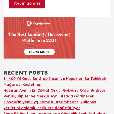
RECENT POSTS
14.400 Yıl Önce Bir Grup İnsan ve Köpekleri Bu Tehlikeli
Mağarayı Keşfetmiş
Haziran Ayının En Dikkat Çekici Gökyüzü Olayı Başlıyor:
Venüs, Jüpiter ve Merkür Aynı Hizada Görünecek
Google’ın yeni uygulaması Dreambeans, kullanıcı
verilerini anlamlı içeriklere dönüştürüyor
Evde Eğitim Uygulamalarında Güvenlik Açığı İddiaları