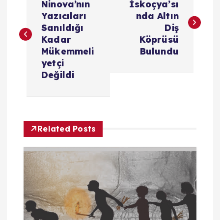
a
Ninova’nın
İskoçya’sı
Yazıcıları
nda Altın
z
Sanıldığı
Diş
Kadar
Köprüsü
ı
Mükemmeli
Bulundu
yetçi
g
Değildi
e
z
Related Posts
i
n
m