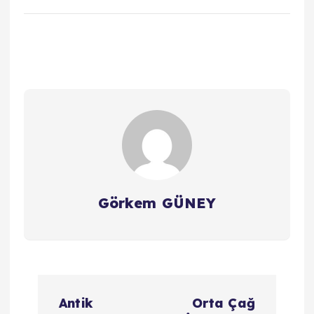
Görkem GÜNEY
Y
Antik
Orta Çağ