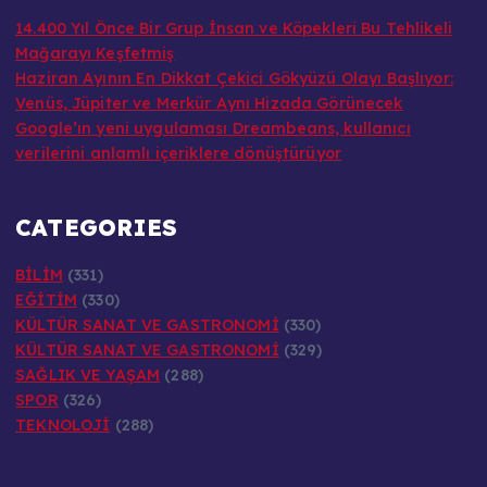
14.400 Yıl Önce Bir Grup İnsan ve Köpekleri Bu Tehlikeli
Mağarayı Keşfetmiş
Haziran Ayının En Dikkat Çekici Gökyüzü Olayı Başlıyor:
Venüs, Jüpiter ve Merkür Aynı Hizada Görünecek
Google’ın yeni uygulaması Dreambeans, kullanıcı
verilerini anlamlı içeriklere dönüştürüyor
CATEGORIES
BİLİM
(331)
EĞİTİM
(330)
KÜLTÜR SANAT VE GASTRONOMİ
(330)
KÜLTÜR SANAT VE GASTRONOMİ
(329)
SAĞLIK VE YAŞAM
(288)
SPOR
(326)
TEKNOLOJİ
(288)