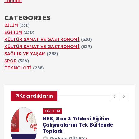
Topladı
CATEGORIES
BİLİM
(331)
EĞİTİM
(330)
KÜLTÜR SANAT VE GASTRONOMİ
(330)
KÜLTÜR SANAT VE GASTRONOMİ
(329)
SAĞLIK VE YAŞAM
(288)
SPOR
(326)
TEKNOLOJİ
(288)
Kaçırdıkların
EĞİTİM
MEB, Son 3 Yıldaki Eğitim
Çalışmalarını Tek Bültende
Topladı
Görkem GÜNEY