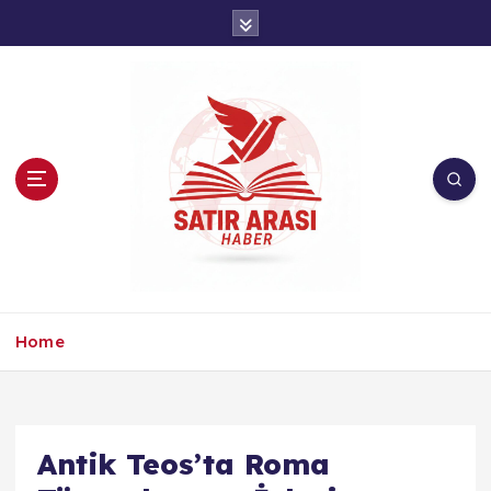
İ
ç
e
r
i
ğ
e
a
t
l
a
Home
Antik Teos’ta Roma