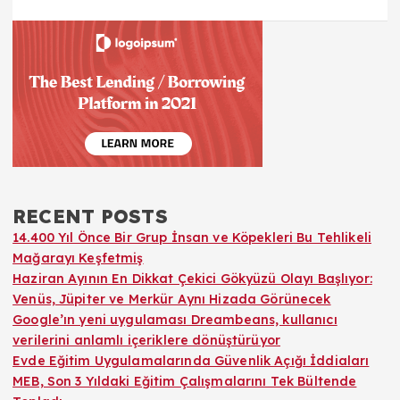
RECENT POSTS
14.400 Yıl Önce Bir Grup İnsan ve Köpekleri Bu Tehlikeli
Mağarayı Keşfetmiş
Haziran Ayının En Dikkat Çekici Gökyüzü Olayı Başlıyor:
Venüs, Jüpiter ve Merkür Aynı Hizada Görünecek
Google’ın yeni uygulaması Dreambeans, kullanıcı
verilerini anlamlı içeriklere dönüştürüyor
Evde Eğitim Uygulamalarında Güvenlik Açığı İddiaları
MEB, Son 3 Yıldaki Eğitim Çalışmalarını Tek Bültende