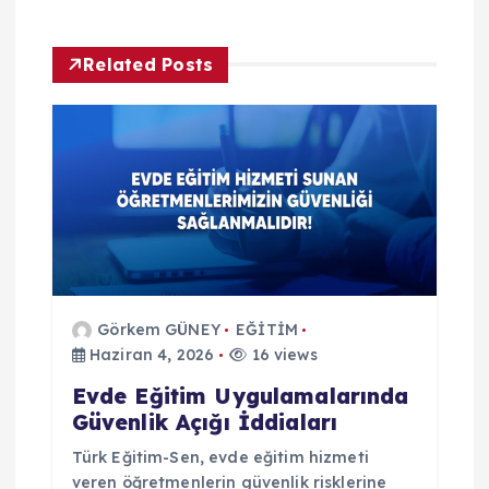
e
Related Posts
z
i
n
m
e
Görkem GÜNEY
EĞİTİM
s
Haziran 4, 2026
16 views
i
Evde Eğitim Uygulamalarında
Güvenlik Açığı İddiaları
Türk Eğitim-Sen, evde eğitim hizmeti
veren öğretmenlerin güvenlik risklerine