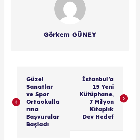
Görkem GÜNEY
Y
Güzel
İstanbul’a
a
Sanatlar
15 Yeni
ve Spor
Kütüphane,
z
Ortaokulla
7 Milyon
rına
Kitaplık
ı
Başvurular
Dev Hedef
Başladı
g