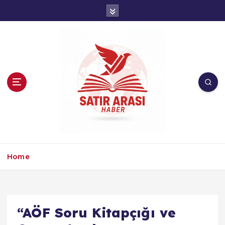
İ
ç
e
r
i
ğ
e
a
t
l
a
Home
“AÖF Soru Kitapçığı ve