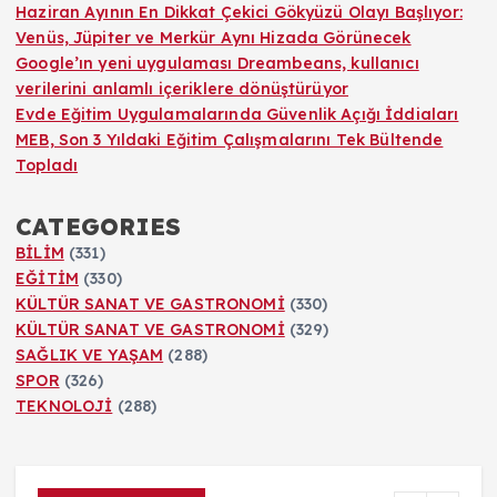
Haziran Ayının En Dikkat Çekici Gökyüzü Olayı Başlıyor:
Venüs, Jüpiter ve Merkür Aynı Hizada Görünecek
Google’ın yeni uygulaması Dreambeans, kullanıcı
verilerini anlamlı içeriklere dönüştürüyor
Evde Eğitim Uygulamalarında Güvenlik Açığı İddiaları
MEB, Son 3 Yıldaki Eğitim Çalışmalarını Tek Bültende
Topladı
CATEGORIES
BİLİM
(331)
EĞİTİM
(330)
KÜLTÜR SANAT VE GASTRONOMİ
(330)
KÜLTÜR SANAT VE GASTRONOMİ
(329)
SAĞLIK VE YAŞAM
(288)
SPOR
(326)
TEKNOLOJİ
(288)