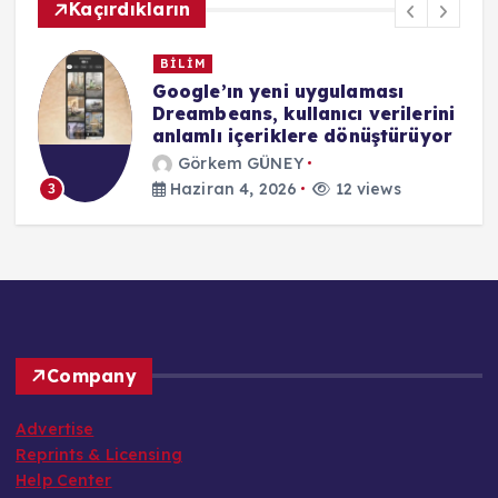
Kaçırdıkların
EĞİTİM
Evde Eğitim Uygulamalarında
i
Güvenlik Açığı İddiaları
r
Görkem GÜNEY
Haziran 4, 2026
16 views
4
Company
Advertise
Reprints & Licensing
Help Center