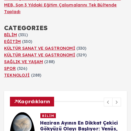
MEB, Son 3 Yıldaki Eğitim Çalışmalarını Tek Bültende
Topladı
CATEGORIES
BİLİM
(331)
EĞİTİM
(330)
KÜLTÜR SANAT VE GASTRONOMİ
(330)
KÜLTÜR SANAT VE GASTRONOMİ
(329)
SAĞLIK VE YAŞAM
(288)
SPOR
(326)
TEKNOLOJİ
(288)
Kaçırdıkların
BİLİM
n
Haziran Ayının En Dikkat Çekici
Gökyüzü Olayı Başlıyor: Venüs,