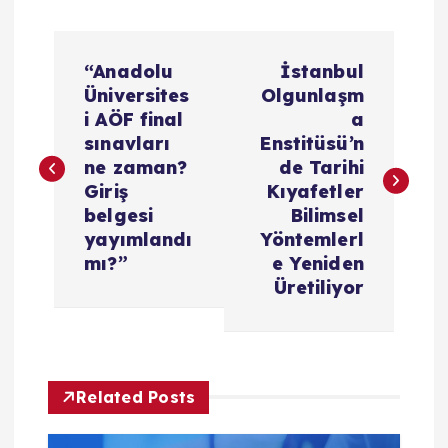
Y
“Anadolu
İstanbul
a
Üniversites
Olgunlaşm
i AÖF final
a
z
sınavları
Enstitüsü’n
ne zaman?
de Tarihi
ı
Giriş
Kıyafetler
belgesi
Bilimsel
g
yayımlandı
Yöntemlerl
mı?”
e Yeniden
e
Üretiliyor
z
i
Related Posts
n