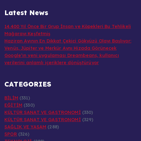
Latest News
14.400 Yıl Önce Bir Grup İnsan ve Köpekleri Bu Tehlikeli
Mağarayı Keşfetmiş
Haziran Ayının En Dikkat Çekici Gökyüzü Olayı Başlıyor:
Venüs, Jüpiter ve Merkür Aynı Hizada Görünecek
Google’ın yeni uygulaması Dreambeans, kullanıcı
verilerini anlamlı içeriklere dönüştürüyor
CATEGORIES
BİLİM
(331)
EĞİTİM
(330)
KÜLTÜR SANAT VE GASTRONOMİ
(330)
KÜLTÜR SANAT VE GASTRONOMİ
(329)
SAĞLIK VE YAŞAM
(288)
SPOR
(326)