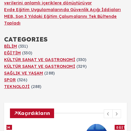
verilerini anlamlı içeriklere dönüştürüyor
Evde Eğitim Uygulamalarında Güvenlik Açığı İddiaları
MEB, Son 3 Yıldaki Eğitim Çalışmalarını Tek Bültende
Topladı
CATEGORIES
BİLİM
(331)
EĞİTİM
(330)
KÜLTÜR SANAT VE GASTRONOMİ
(330)
KÜLTÜR SANAT VE GASTRONOMİ
(329)
SAĞLIK VE YAŞAM
(288)
SPOR
(326)
TEKNOLOJİ
(288)
Kaçırdıkların
EĞİTİM