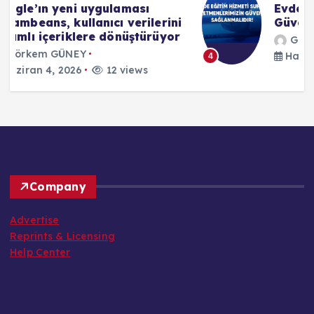
Evde Eğitim Uygulamalarında
i
Güvenlik Açığı İddiaları
r
Görkem GÜNEY
Haziran 4, 2026
18 views
4
Company
Advertise
Reprints & Licensing
Help Center