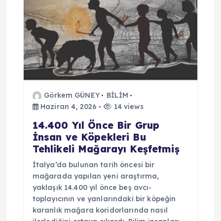
m
e
s
i
Görkem GÜNEY
BİLİM
Haziran 4, 2026
14 views
14.400 Yıl Önce Bir Grup
İnsan ve Köpekleri Bu
Tehlikeli Mağarayı Keşfetmiş
İtalya’da bulunan tarih öncesi bir
mağarada yapılan yeni araştırma,
yaklaşık 14.400 yıl önce beş avcı-
toplayıcının ve yanlarındaki bir köpeğin
karanlık mağara koridorlarında nasıl