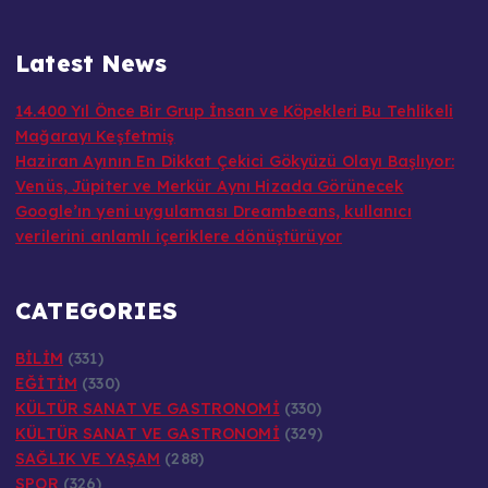
Latest News
14.400 Yıl Önce Bir Grup İnsan ve Köpekleri Bu Tehlikeli
Mağarayı Keşfetmiş
Haziran Ayının En Dikkat Çekici Gökyüzü Olayı Başlıyor:
Venüs, Jüpiter ve Merkür Aynı Hizada Görünecek
Google’ın yeni uygulaması Dreambeans, kullanıcı
verilerini anlamlı içeriklere dönüştürüyor
CATEGORIES
BİLİM
(331)
EĞİTİM
(330)
KÜLTÜR SANAT VE GASTRONOMİ
(330)
KÜLTÜR SANAT VE GASTRONOMİ
(329)
SAĞLIK VE YAŞAM
(288)
SPOR
(326)