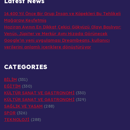
14.400 Yıl Önce Bir Grup İnsan ve Köpekleri Bu Tehlikeli
Mağarayı Keşfetmiş
Haziran Ayının En Dikkat Çekici Gökyüzü Olayı Başlıyor:
Venüs, Jüpiter ve Merkür Aynı Hizada Görünecek
Google’ın yeni uygulaması Dreambeans, kullanıcı
verilerini anlamlı içeriklere dönüştürüyor
CATEGORIES
BİLİM
(331)
EĞİTİM
(330)
KÜLTÜR SANAT VE GASTRONOMİ
(330)
KÜLTÜR SANAT VE GASTRONOMİ
(329)
SAĞLIK VE YAŞAM
(288)
SPOR
(326)
TEKNOLOJİ
(288)