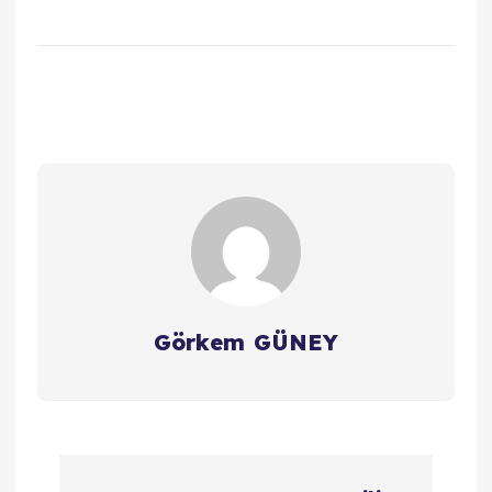
Görkem GÜNEY
Y