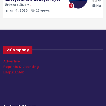
Görkem GÜNEY
Haziran 4, 2026
18 views
4
Company
Advertise
Reprints & Licensing
Help Center
Latest News