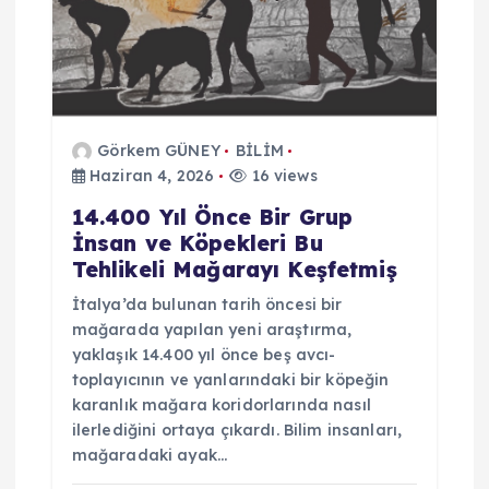
e
s
i
Görkem GÜNEY
BİLİM
Haziran 4, 2026
16 views
14.400 Yıl Önce Bir Grup
İnsan ve Köpekleri Bu
Tehlikeli Mağarayı Keşfetmiş
İtalya’da bulunan tarih öncesi bir
mağarada yapılan yeni araştırma,
yaklaşık 14.400 yıl önce beş avcı-
toplayıcının ve yanlarındaki bir köpeğin
karanlık mağara koridorlarında nasıl
ilerlediğini ortaya çıkardı. Bilim insanları,
mağaradaki ayak…