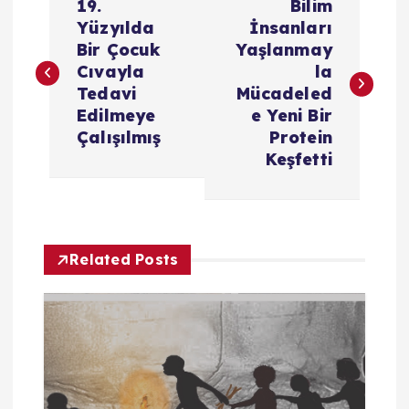
19.
Bilim
a
Yüzyılda
İnsanları
Bir Çocuk
Yaşlanmay
z
Cıvayla
la
Tedavi
Mücadeled
ı
Edilmeye
e Yeni Bir
Çalışılmış
Protein
g
Keşfetti
e
z
Related Posts
i
n
m