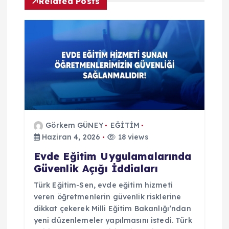
i
Related Posts
n
m
e
s
i
Görkem GÜNEY
EĞİTİM
Haziran 4, 2026
18 views
Evde Eğitim Uygulamalarında
Güvenlik Açığı İddiaları
Türk Eğitim-Sen, evde eğitim hizmeti
veren öğretmenlerin güvenlik risklerine
dikkat çekerek Milli Eğitim Bakanlığı’ndan
yeni düzenlemeler yapılmasını istedi. Türk