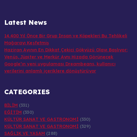
Latest News
14.400 Yıl Önce Bir Grup İnsan ve Köpekleri Bu Tehlikeli
Mağarayı Keşfetmiş
Haziran Ayının En Dikkat Çekici Gökyüzü Olayı Başlıyor:
Venüs, Jüpiter ve Merkür Aynı Hizada Görünecek
Google’ın yeni uygulaması Dreambeans, kullanıcı
verilerini anlamlı içeriklere dönüştürüyor
CATEGORIES
BİLİM
(331)
EĞİTİM
(330)
KÜLTÜR SANAT VE GASTRONOMİ
(330)
KÜLTÜR SANAT VE GASTRONOMİ
(329)
SAĞLIK VE YAŞAM
(288)
SPOR
(326)