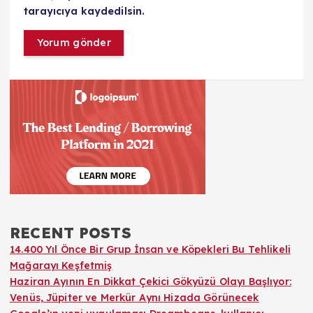
tarayıcıya kaydedilsin.
RECENT POSTS
14.400 Yıl Önce Bir Grup İnsan ve Köpekleri Bu Tehlikeli
Mağarayı Keşfetmiş
Haziran Ayının En Dikkat Çekici Gökyüzü Olayı Başlıyor:
Venüs, Jüpiter ve Merkür Aynı Hizada Görünecek