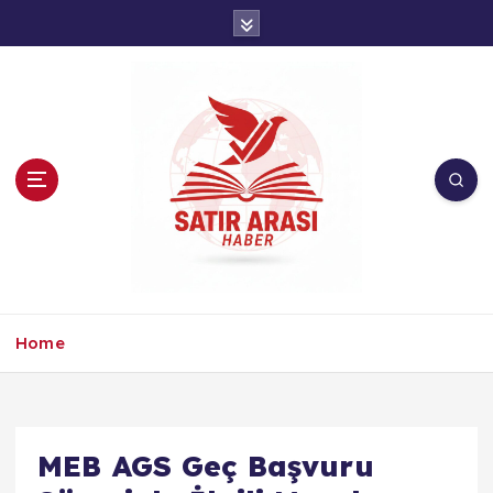
İ
ç
e
r
i
ğ
e
a
t
l
a
Home
MEB AGS Geç Başvuru