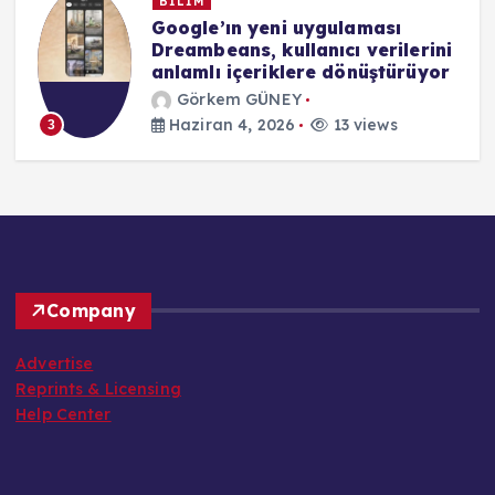
EĞİTİM
Evde Eğitim Uygulamalarında
i
Güvenlik Açığı İddiaları
r
Görkem GÜNEY
Haziran 4, 2026
18 views
4
Company
Advertise
Reprints & Licensing
Help Center