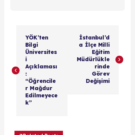
Y
YÖK’ten
İstanbul’d
a
Bilgi
a İlçe Milli
Üniversites
Eğitim
z
i
Müdürlükle
Açıklaması
rinde
ı
:
Görev
“Öğrencile
Değişimi
g
r Mağdur
Edilmeyece
e
k”
z