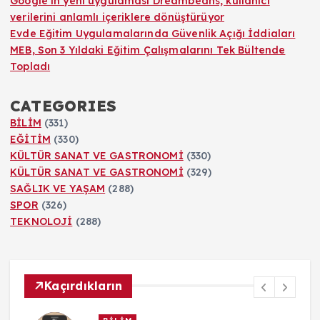
Google’ın yeni uygulaması Dreambeans, kullanıcı
verilerini anlamlı içeriklere dönüştürüyor
Evde Eğitim Uygulamalarında Güvenlik Açığı İddiaları
MEB, Son 3 Yıldaki Eğitim Çalışmalarını Tek Bültende
Topladı
CATEGORIES
BİLİM
(331)
EĞİTİM
(330)
KÜLTÜR SANAT VE GASTRONOMİ
(330)
KÜLTÜR SANAT VE GASTRONOMİ
(329)
SAĞLIK VE YAŞAM
(288)
SPOR
(326)
TEKNOLOJİ
(288)
Kaçırdıkların