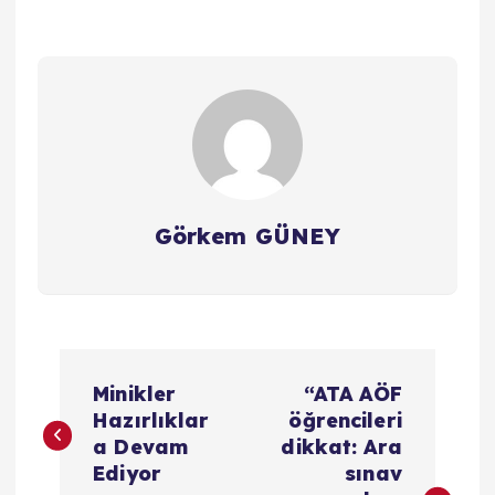
Görkem GÜNEY
Y
Minikler
“ATA AÖF
a
Hazırlıklar
öğrencileri
a Devam
dikkat: Ara
z
Ediyor
sınav