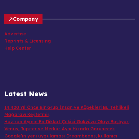
Company
Advertise
Reprints & Licensing
Help Center
Latest News
14.400 Yıl Önce Bir Grup İnsan ve Köpekleri Bu Tehlikeli
Mağarayı Keşfetmiş
Haziran Ayının En Dikkat Çekici Gökyüzü Olayı Başlıyor:
Venüs, Jüpiter ve Merkür Aynı Hizada Görünecek
Google’ın yeni uygulaması Dreambeans, kullanıcı