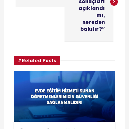
sonuçları
ı
açıklandı
mı,
g
nereden
bakılır?”
e
z
Related Posts
i
n
m
e
s