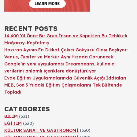
RECENT POSTS
14.400 Yıl Önce Bir Grup İnsan ve Köpekleri Bu Tehlikeli
Mağarayı Keşfetmiş
Haziran Ayının En Dikkat Çekici Gökyüzü Olayı Başlıyor:
Venüs, Jüpiter ve Merkür Aynı Hizada Görünecek
Google’ın yeni uygulaması Dreambeans, kullanıcı
verilerini anlamlı içeriklere dönüştürüyor
Evde Eğitim Uygulamalarında Güvenlik Açığı İddiaları
MEB, Son 3 Yıldaki Eğitim Çalışmalarını Tek Bültende
Topladı
CATEGORIES
BİLİM
(331)
EĞİTİM
(330)
KÜLTÜR SANAT VE GASTRONOMİ
(330)