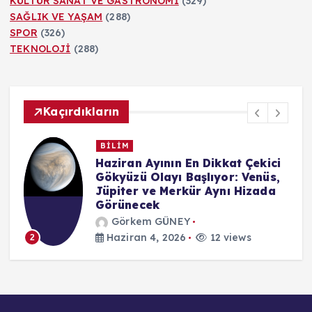
KÜLTÜR SANAT VE GASTRONOMİ
(329)
SAĞLIK VE YAŞAM
(288)
SPOR
(326)
TEKNOLOJİ
(288)
Kaçırdıkların
BİLİM
n
Haziran Ayının En Dikkat Çekici
Gökyüzü Olayı Başlıyor: Venüs,
Jüpiter ve Merkür Aynı Hizada
Görünecek
Görkem GÜNEY
Haziran 4, 2026
12 views
2