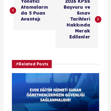
Yönetici
2026 KPSS
a
Atamaların
Başvuru ve
da 5 Puan
Sınav
z
Avantajı
Tarihleri
Hakkında
ı
Merak
Edilenler
g
e
Related Posts
z
i
n
m