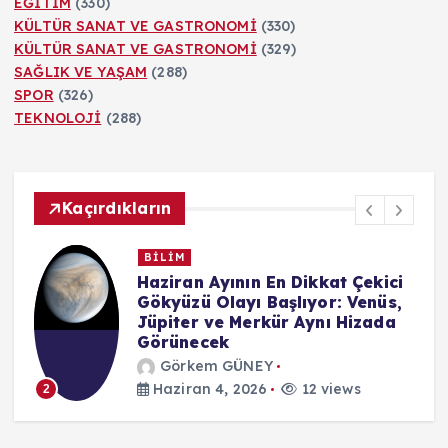
EĞİTİM
(330)
KÜLTÜR SANAT VE GASTRONOMİ
(330)
KÜLTÜR SANAT VE GASTRONOMİ
(329)
SAĞLIK VE YAŞAM
(288)
SPOR
(326)
TEKNOLOJİ
(288)
Kaçırdıkların
BİLİM
n
Haziran Ayının En Dikkat Çekici
Gökyüzü Olayı Başlıyor: Venüs,
Jüpiter ve Merkür Aynı Hizada
Görünecek
Görkem GÜNEY
Haziran 4, 2026
12 views
2