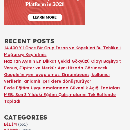
RECENT POSTS
14.400 Yıl Önce Bir Grup İnsan ve Köpekleri Bu Tehlikeli
Mağarayı Keşfetmiş
Haziran Ayının En Dikkat Çekici Gökyüzü Olayı Başlıyor:
Venüs, Jüpiter ve Merkür Aynı Hizada Görünecek
Google’ın yeni uygulaması Dreambeans, kullanıcı
verilerini anlamlı içeriklere dönüştürüyor
Evde Eğitim Uygulamalarında Güvenlik Açığı İddiaları
MEB, Son 3 Yıldaki Eğitim Çalışmalarını Tek Bültende
Topladı
CATEGORIES
BİLİM
(331)