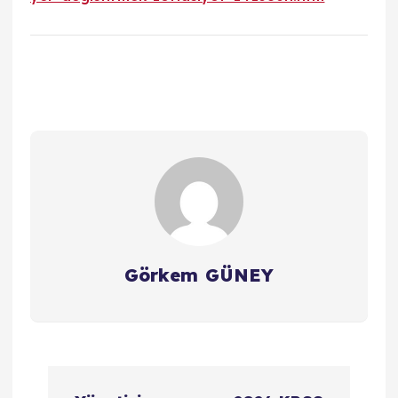
Görkem GÜNEY
Y