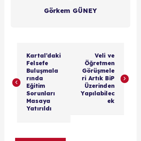
Görkem GÜNEY
Y
Kartal’daki
Veli ve
a
Felsefe
Öğretmen
Buluşmala
Görüşmele
z
rında
ri Artık BiP
Eğitim
Üzerinden
ı
Sorunları
Yapılabilec
Masaya
ek
g
Yatırıldı
e