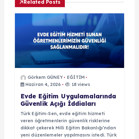
z
Related Posts
i
n
m
e
s
Görkem GÜNEY
EĞİTİM
Haziran 4, 2026
18 views
i
Evde Eğitim Uygulamalarında
Güvenlik Açığı İddiaları
Türk Eğitim-Sen, evde eğitim hizmeti
veren öğretmenlerin güvenlik risklerine
dikkat çekerek Milli Eğitim Bakanlığı’ndan
yeni düzenlemeler yapılmasını istedi. Türk