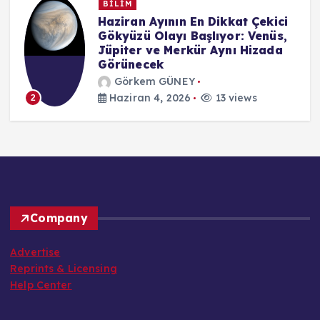
BİLİM
n
Haziran Ayının En Dikkat Çekici
Gökyüzü Olayı Başlıyor: Venüs,
Jüpiter ve Merkür Aynı Hizada
Görünecek
Görkem GÜNEY
Haziran 4, 2026
13 views
2
Company
Advertise
Reprints & Licensing
Help Center