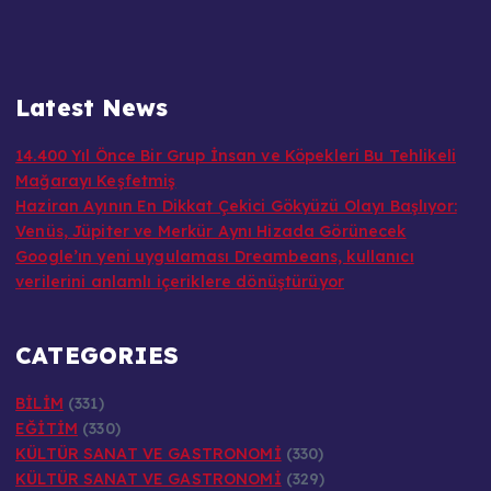
Latest News
14.400 Yıl Önce Bir Grup İnsan ve Köpekleri Bu Tehlikeli
Mağarayı Keşfetmiş
Haziran Ayının En Dikkat Çekici Gökyüzü Olayı Başlıyor:
Venüs, Jüpiter ve Merkür Aynı Hizada Görünecek
Google’ın yeni uygulaması Dreambeans, kullanıcı
verilerini anlamlı içeriklere dönüştürüyor
CATEGORIES
BİLİM
(331)
EĞİTİM
(330)
KÜLTÜR SANAT VE GASTRONOMİ
(330)
KÜLTÜR SANAT VE GASTRONOMİ
(329)