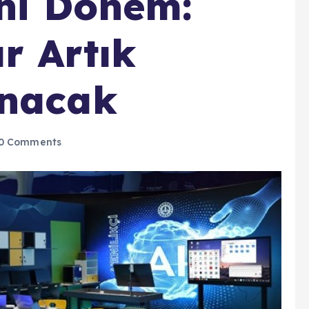
eni Dönem:
ar Artık
anacak
0 Comments