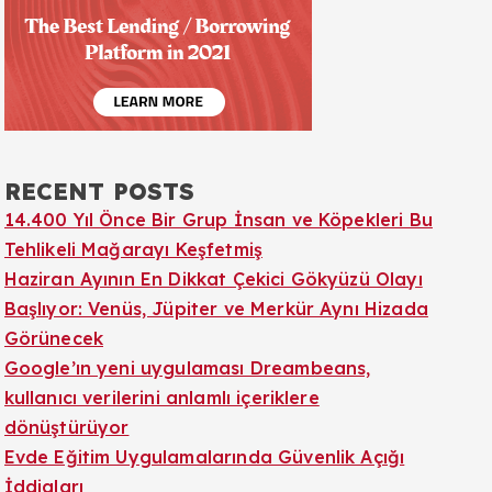
RECENT POSTS
14.400 Yıl Önce Bir Grup İnsan ve Köpekleri Bu
Tehlikeli Mağarayı Keşfetmiş
Haziran Ayının En Dikkat Çekici Gökyüzü Olayı
Başlıyor: Venüs, Jüpiter ve Merkür Aynı Hizada
Görünecek
Google’ın yeni uygulaması Dreambeans,
kullanıcı verilerini anlamlı içeriklere
dönüştürüyor
Evde Eğitim Uygulamalarında Güvenlik Açığı
İddiaları