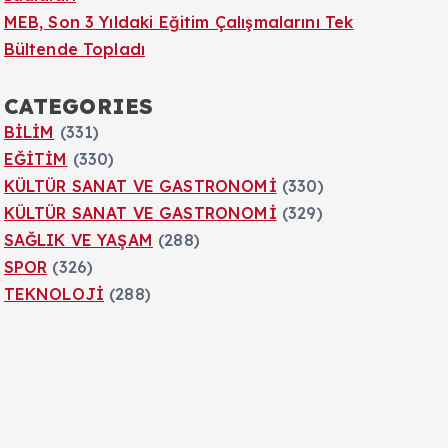
MEB, Son 3 Yıldaki Eğitim Çalışmalarını Tek
Bültende Topladı
CATEGORIES
BİLİM
(331)
EĞİTİM
(330)
KÜLTÜR SANAT VE GASTRONOMİ
(330)
KÜLTÜR SANAT VE GASTRONOMİ
(329)
SAĞLIK VE YAŞAM
(288)
SPOR
(326)
TEKNOLOJİ
(288)