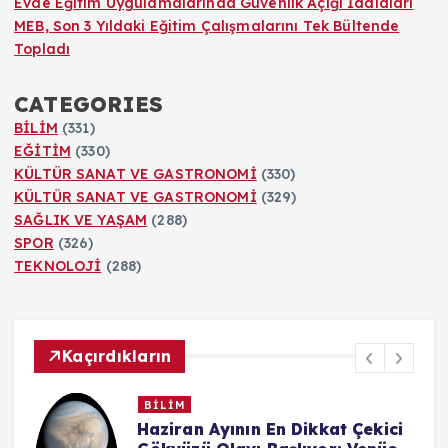
Evde Eğitim Uygulamalarında Güvenlik Açığı İddiaları
MEB, Son 3 Yıldaki Eğitim Çalışmalarını Tek Bültende
Topladı
CATEGORIES
BİLİM
(331)
EĞİTİM
(330)
KÜLTÜR SANAT VE GASTRONOMİ
(330)
KÜLTÜR SANAT VE GASTRONOMİ
(329)
SAĞLIK VE YAŞAM
(288)
SPOR
(326)
TEKNOLOJİ
(288)
Kaçırdıkların
BİLİM
n
Haziran Ayının En Dikkat Çekici