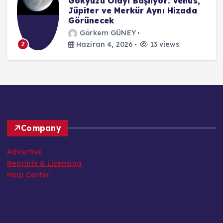
Gökyüzü Olayı Başlıyor: Venüs,
Jüpiter ve Merkür Aynı Hizada
Görünecek
Görkem GÜNEY
Haziran 4, 2026
13 views
2
Company
Advertise
Reprints & Licensing
Help Center