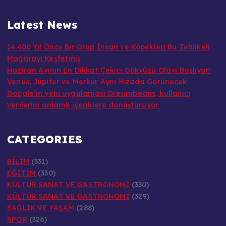
Latest News
14.400 Yıl Önce Bir Grup İnsan ve Köpekleri Bu Tehlikeli
Mağarayı Keşfetmiş
Haziran Ayının En Dikkat Çekici Gökyüzü Olayı Başlıyor:
Venüs, Jüpiter ve Merkür Aynı Hizada Görünecek
Google’ın yeni uygulaması Dreambeans, kullanıcı
verilerini anlamlı içeriklere dönüştürüyor
CATEGORIES
BİLİM
(331)
EĞİTİM
(330)
KÜLTÜR SANAT VE GASTRONOMİ
(330)
KÜLTÜR SANAT VE GASTRONOMİ
(329)
SAĞLIK VE YAŞAM
(288)
SPOR
(326)