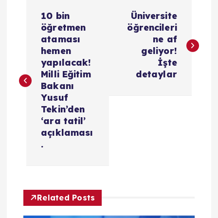
Y
10 bin
Üniversite
a
öğretmen
öğrencileri
ataması
ne af
z
hemen
geliyor!
yapılacak!
İşte
ı
Milli Eğitim
detaylar
Bakanı
g
Yusuf
Tekin’den
e
‘ara tatil’
açıklaması
z
.
i
n
Related Posts