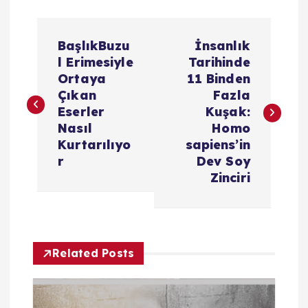
Y
BaşlıkBuzu
İnsanlık
a
l Erimesiyle
Tarihinde
Ortaya
11 Binden
z
Çıkan
Fazla
Eserler
Kuşak:
ı
Nasıl
Homo
Kurtarılıyo
sapiens’in
g
r
Dev Soy
Zinciri
e
z
Related Posts
i
n