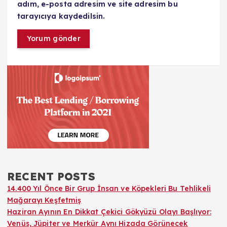
adım, e-posta adresim ve site adresim bu
tarayıcıya kaydedilsin.
RECENT POSTS
14.400 Yıl Önce Bir Grup İnsan ve Köpekleri Bu Tehlikeli
Mağarayı Keşfetmiş
Haziran Ayının En Dikkat Çekici Gökyüzü Olayı Başlıyor:
Venüs, Jüpiter ve Merkür Aynı Hizada Görünecek