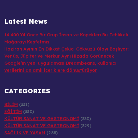
Latest News
14.400 Yıl Önce Bir Grup İnsan ve Köpekleri Bu Tehlikeli
Mağarayı Keşfetmiş
Haziran Ayının En Dikkat Çekici Gökyüzü Olayı Başlıyor:
Venüs, Jüpiter ve Merkür Aynı Hizada Görünecek
Google’ın yeni uygulaması Dreambeans, kullanıcı
verilerini anlamlı içeriklere dönüştürüyor
CATEGORIES
BİLİM
(331)
EĞİTİM
(330)
KÜLTÜR SANAT VE GASTRONOMİ
(330)
KÜLTÜR SANAT VE GASTRONOMİ
(329)
SAĞLIK VE YAŞAM
(288)