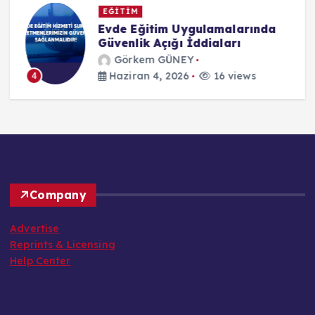
EĞİTİM
Evde Eğitim Uygulamalarında
i
Güvenlik Açığı İddiaları
r
Görkem GÜNEY
Haziran 4, 2026
16 views
4
Company
Advertise
Reprints & Licensing
Help Center