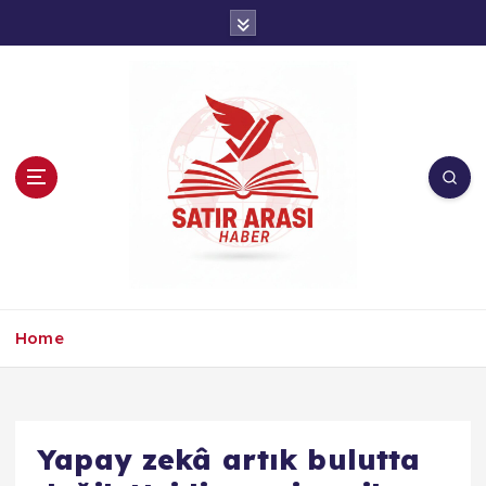
İ
ç
e
r
i
ğ
e
a
t
l
a
Home
Yapay zekâ artık bulutta