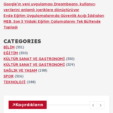
Google’ın yeni uygulaması Dreambeans, kullanıcı
verilerini anlamlı içeriklere dönüştürüyor
Evde Eğitim Uygulamalarında Güvenlik Açığı İddiaları
MEB, Son 3 Yıldaki Eğitim Çalışmalarını Tek Bültende
Topladı
CATEGORIES
BİLİM
(331)
EĞİTİM
(330)
KÜLTÜR SANAT VE GASTRONOMİ
(330)
KÜLTÜR SANAT VE GASTRONOMİ
(329)
SAĞLIK VE YAŞAM
(288)
SPOR
(326)
TEKNOLOJİ
(288)
Kaçırdıkların