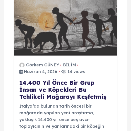
m
e
s
i
Görkem GÜNEY
BİLİM
Haziran 4, 2026
14 views
14.400 Yıl Önce Bir Grup
İnsan ve Köpekleri Bu
Tehlikeli Mağarayı Keşfetmiş
İtalya’da bulunan tarih öncesi bir
mağarada yapılan yeni araştırma,
yaklaşık 14.400 yıl önce beş avcı-
toplayıcının ve yanlarındaki bir köpeğin