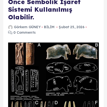
Önce Sembolik İşaret
Sistemi Kullanılmış
Olabilir.
Görkem GÜNEY
BİLİM
Şubat 25, 2026
0 Comments