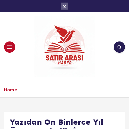
İ
ç
e
r
i
ğ
e
a
t
l
a
Home
Yazıdan On Binlerce Yıl