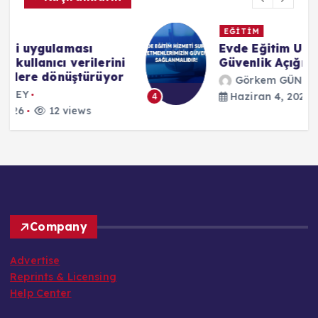
EĞİTİM
Evde Eğitim Uygulamalarında
i
Güvenlik Açığı İddiaları
r
Görkem GÜNEY
Haziran 4, 2026
18 views
4
Company
Advertise
Reprints & Licensing
Help Center