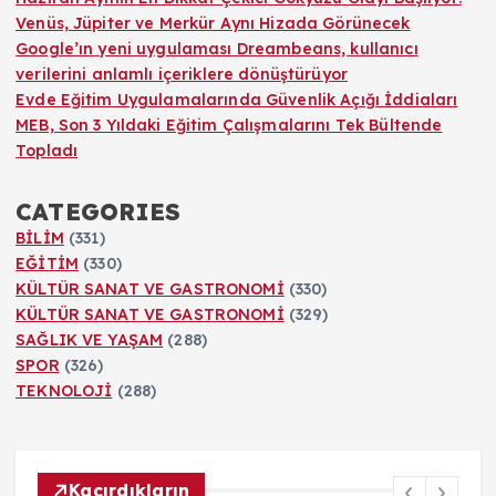
Venüs, Jüpiter ve Merkür Aynı Hizada Görünecek
Google’ın yeni uygulaması Dreambeans, kullanıcı
verilerini anlamlı içeriklere dönüştürüyor
Evde Eğitim Uygulamalarında Güvenlik Açığı İddiaları
MEB, Son 3 Yıldaki Eğitim Çalışmalarını Tek Bültende
Topladı
CATEGORIES
BİLİM
(331)
EĞİTİM
(330)
KÜLTÜR SANAT VE GASTRONOMİ
(330)
KÜLTÜR SANAT VE GASTRONOMİ
(329)
SAĞLIK VE YAŞAM
(288)
SPOR
(326)
TEKNOLOJİ
(288)
Kaçırdıkların