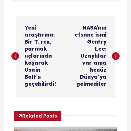
Y
Yeni
NASA’nın
a
araştırma:
efsane ismi
Bir T. rex,
Gentry
z
parmak
Lee:
uçlarında
Uzaylılar
ı
koşarak
var ama
Usain
henüz
g
Bolt’u
Dünya’ya
geçebilirdi!
gelmediler
e
z
Related Posts
i