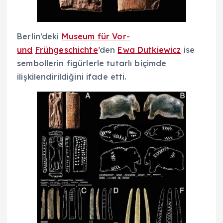
Berlin’deki
Museum für Vor-
und
Frühgeschichte
’den
Ewa Dutkiewicz
ise
sembollerin figürlerle tutarlı biçimde
ilişkilendirildiğini ifade etti.