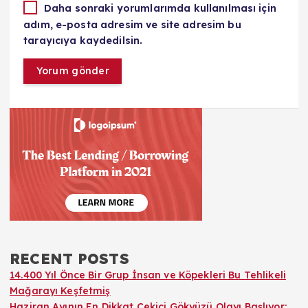
Daha sonraki yorumlarımda kullanılması için
adım, e-posta adresim ve site adresim bu
tarayıcıya kaydedilsin.
RECENT POSTS
14.400 Yıl Önce Bir Grup İnsan ve Köpekleri Bu Tehlikeli
Mağarayı Keşfetmiş
Haziran Ayının En Dikkat Çekici Gökyüzü Olayı Başlıyor: