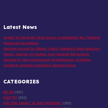
Latest News
14.400 Yıl Önce Bir Grup İnsan ve Köpekleri Bu Tehlikeli
Mağarayı Keşfetmiş
Haziran Ayının En Dikkat Çekici Gökyüzü Olayı Başlıyor:
Venüs, Jüpiter ve Merkür Aynı Hizada Görünecek
Google’ın yeni uygulaması Dreambeans, kullanıcı
verilerini anlamlı içeriklere dönüştürüyor
CATEGORIES
BİLİM
(331)
EĞİTİM
(330)
KÜLTÜR SANAT VE GASTRONOMİ
(330)
KÜLTÜR SANAT VE GASTRONOMİ
(329)