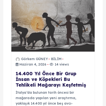
n
m
e
s
i
Görkem GÜNEY
BİLİM
Haziran 4, 2026
14 views
14.400 Yıl Önce Bir Grup
İnsan ve Köpekleri Bu
Tehlikeli Mağarayı Keşfetmiş
İtalya’da bulunan tarih öncesi bir
mağarada yapılan yeni araştırma,
yaklaşık 14.400 yıl önce beş avcı-