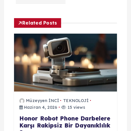
e
z
Related Posts
i
n
m
e
s
Müzeyyen İNCİ
TEKNOLOJİ
i
Haziran 4, 2026
15 views
Honor Robot Phone Darbelere
Karşı Rakipsiz Bir Dayanıklılık