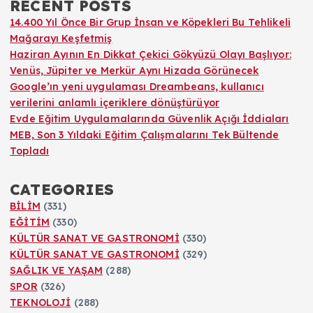
RECENT POSTS
14.400 Yıl Önce Bir Grup İnsan ve Köpekleri Bu Tehlikeli
Mağarayı Keşfetmiş
Haziran Ayının En Dikkat Çekici Gökyüzü Olayı Başlıyor:
Venüs, Jüpiter ve Merkür Aynı Hizada Görünecek
Google’ın yeni uygulaması Dreambeans, kullanıcı
verilerini anlamlı içeriklere dönüştürüyor
Evde Eğitim Uygulamalarında Güvenlik Açığı İddiaları
MEB, Son 3 Yıldaki Eğitim Çalışmalarını Tek Bültende
Topladı
CATEGORIES
BİLİM
(331)
EĞİTİM
(330)
KÜLTÜR SANAT VE GASTRONOMİ
(330)
KÜLTÜR SANAT VE GASTRONOMİ
(329)
SAĞLIK VE YAŞAM
(288)
SPOR
(326)
TEKNOLOJİ
(288)