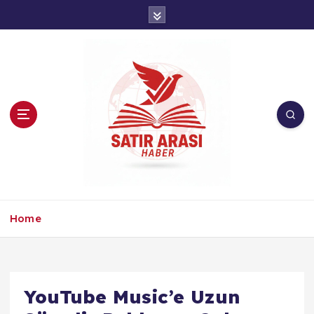
İ
ç
e
r
i
ğ
e
a
t
l
a
Home
YouTube Music’e Uzun