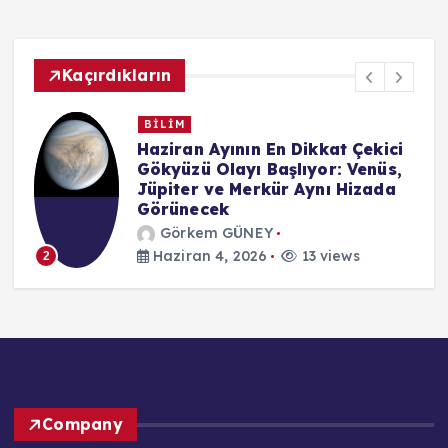
Kaçırdıkların
BİLİM
n
Haziran Ayının En Dikkat Çekici
Gökyüzü Olayı Başlıyor: Venüs,
Jüpiter ve Merkür Aynı Hizada
Görünecek
Görkem GÜNEY
Haziran 4, 2026
13 views
2
Company