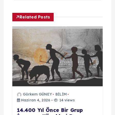
z
Related Posts
i
n
m
e
s
i
Görkem GÜNEY
BİLİM
Haziran 4, 2026
14 views
14.400 Yıl Önce Bir Grup