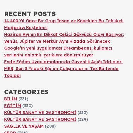
RECENT POSTS
14.400 Yıl Önce Bir Grup İnsan ve Köpekleri Bu Tehlikeli
Mağarayı Keşfetmiş
Haziran Ayının En Dikkat Çekici Gökyüzü Olayı Başlıyor:
Venüs, Jüpiter ve Merkür Aynı Hizada Görünecek
Google’ın yeni uygulaması Dreambeans, kullanıcı
verilerini anlamlı içeriklere dönüştürüyor
Evde Eğitim Uygulamalarında Güvenlik Açığı İddiaları
MEB, Son 3 Yıldaki Eğitim Çalışmalarını Tek Bültende
Topladı
CATEGORIES
BİLİM
(331)
EĞİTİM
(330)
KÜLTÜR SANAT VE GASTRONOMİ
(330)
KÜLTÜR SANAT VE GASTRONOMİ
(329)
SAĞLIK VE YAŞAM
(288)
SPOR
(326)