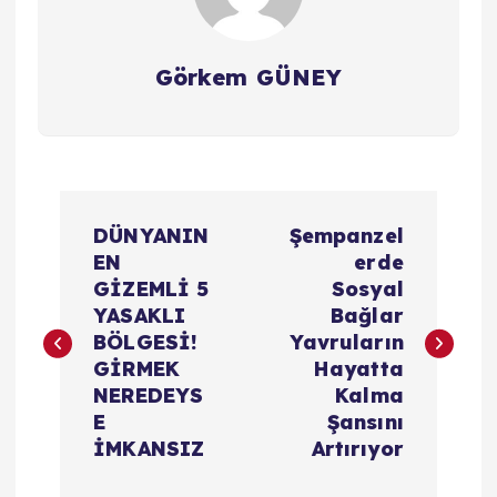
Görkem GÜNEY
Y
DÜNYANIN
Şempanzel
a
EN
erde
GİZEMLİ 5
Sosyal
z
YASAKLI
Bağlar
BÖLGESİ!
Yavruların
ı
GİRMEK
Hayatta
NEREDEYS
Kalma
g
E
Şansını
İMKANSIZ
Artırıyor
e