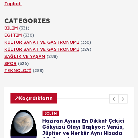
Topladı
CATEGORIES
BİLİM
(331)
EĞİTİM
(330)
KÜLTÜR SANAT VE GASTRONOMİ
(330)
KÜLTÜR SANAT VE GASTRONOMİ
(329)
SAĞLIK VE YAŞAM
(288)
SPOR
(326)
TEKNOLOJİ
(288)
Kaçırdıkların
BİLİM
n
Haziran Ayının En Dikkat Çekici
Gökyüzü Olayı Başlıyor: Venüs,
Jüpiter ve Merkür Aynı Hizada