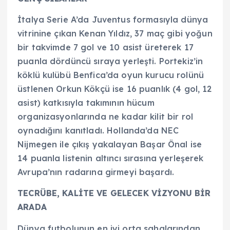
İtalya Serie A’da Juventus formasıyla dünya
vitrinine çıkan Kenan Yıldız, 37 maç gibi yoğun
bir takvimde 7 gol ve 10 asist üreterek 17
puanla dördüncü sıraya yerleşti. Portekiz’in
köklü kulübü Benfica’da oyun kurucu rolünü
üstlenen Orkun Kökçü ise 16 puanlık (4 gol, 12
asist) katkısıyla takımının hücum
organizasyonlarında ne kadar kilit bir rol
oynadığını kanıtladı. Hollanda’da NEC
Nijmegen ile çıkış yakalayan Başar Önal ise
14 puanla listenin altıncı sırasına yerleşerek
Avrupa’nın radarına girmeyi başardı.
TECRÜBE, KALİTE VE GELECEK VİZYONU BİR
ARADA
Dünya futbolunun en iyi orta sahalarından