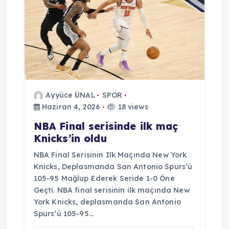
m
e
s
i
Ayyüce ÜNAL
SPOR
Haziran 4, 2026
18 views
NBA Final serisinde ilk maç
Knicks’in oldu
NBA Final Serisinin Ilk Maçında New York
Knicks, Deplasmanda San Antonio Spurs’ü
105-95 Mağlup Ederek Seride 1-0 Öne
Geçti. NBA final serisinin ilk maçında New
York Knicks, deplasmanda San Antonio
Spurs’ü 105-95…