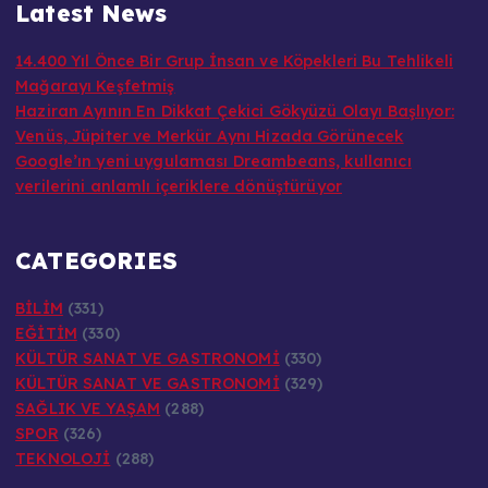
Latest News
14.400 Yıl Önce Bir Grup İnsan ve Köpekleri Bu Tehlikeli
Mağarayı Keşfetmiş
Haziran Ayının En Dikkat Çekici Gökyüzü Olayı Başlıyor:
Venüs, Jüpiter ve Merkür Aynı Hizada Görünecek
Google’ın yeni uygulaması Dreambeans, kullanıcı
verilerini anlamlı içeriklere dönüştürüyor
CATEGORIES
BİLİM
(331)
EĞİTİM
(330)
KÜLTÜR SANAT VE GASTRONOMİ
(330)
KÜLTÜR SANAT VE GASTRONOMİ
(329)
SAĞLIK VE YAŞAM
(288)
SPOR
(326)
TEKNOLOJİ
(288)