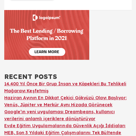
RECENT POSTS
14.400 Yıl Önce Bir Grup İnsan ve Köpekleri Bu Tehlikeli
Mağarayı Keşfetmiş
Haziran Ayının En Dikkat Çekici Gökyüzü Olayı Başlıyor:
Venüs, Jüpiter ve Merkür Aynı Hizada Görünecek
Google’ın yeni uygulaması Dreambeans, kullanıcı
verilerini anlamlı içeriklere dönüştürüyor
Evde Eğitim Uygulamalarında Güvenlik Açığı İddiaları
MEB, Son 3 Yıldaki Eğitim Çalışmalarını Tek Bültende