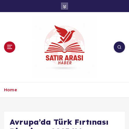
İ
ç
e
r
i
ğ
e
a
t
l
a
Home
Avrupa’da Türk Fırtınası