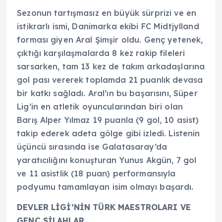
Sezonun tartışmasız en büyük sürprizi ve en
istikrarlı ismi, Danimarka ekibi FC Midtjylland
forması giyen Aral Şimşir oldu. Genç yetenek,
çıktığı karşılaşmalarda 8 kez rakip fileleri
sarsarken, tam 13 kez de takım arkadaşlarına
gol pası vererek toplamda 21 puanlık devasa
bir katkı sağladı. Aral’ın bu başarısını, Süper
Lig’in en atletik oyuncularından biri olan
Barış Alper Yılmaz 19 puanla (9 gol, 10 asist)
takip ederek adeta gölge gibi izledi. Listenin
üçüncü sırasında ise Galatasaray’da
yaratıcılığını konuşturan Yunus Akgün, 7 gol
ve 11 asistlik (18 puan) performansıyla
podyumu tamamlayan isim olmayı başardı.
DEVLER LİGİ’NİN TÜRK MAESTROLARI VE
GENÇ SİLAHLAR