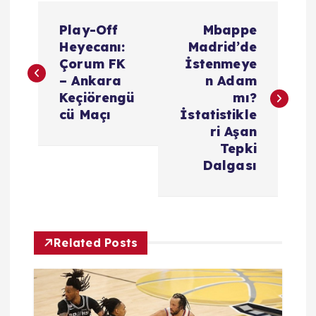
Y
Play-Off
Mbappe
a
Heyecanı:
Madrid’de
Çorum FK
İstenmeye
z
– Ankara
n Adam
Keçiörengü
mı?
ı
cü Maçı
İstatistikle
ri Aşan
g
Tepki
Dalgası
e
z
Related Posts
i
n