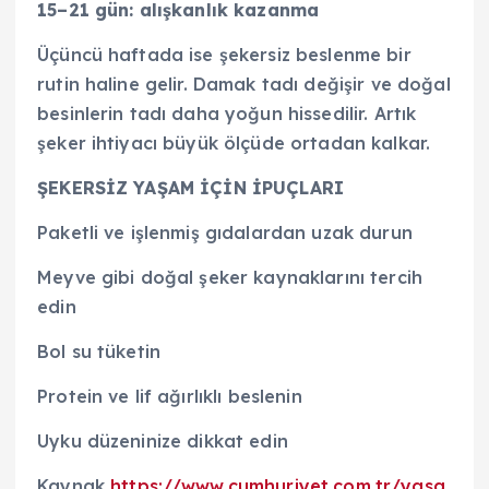
15–21 gün: alışkanlık kazanma
Üçüncü haftada ise şekersiz beslenme bir
rutin haline gelir. Damak tadı değişir ve doğal
besinlerin tadı daha yoğun hissedilir. Artık
şeker ihtiyacı büyük ölçüde ortadan kalkar.
ŞEKERSİZ YAŞAM İÇİN İPUÇLARI
Paketli ve işlenmiş gıdalardan uzak durun
Meyve gibi doğal şeker kaynaklarını tercih
edin
Bol su tüketin
Protein ve lif ağırlıklı beslenin
Uyku düzeninize dikkat edin
Kaynak
https://www.cumhuriyet.com.tr/yasa