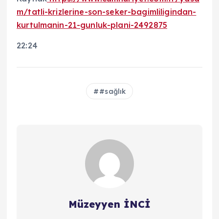
m/tatli-krizlerine-son-seker-bagimliligindan-
kurtulmanin-21-gunluk-plani-2492875
22:24
#sağlık
Müzeyyen İNCİ