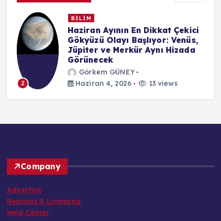
BİLİM
n
Haziran Ayının En Dikkat Çekici
Gökyüzü Olayı Başlıyor: Venüs,
Jüpiter ve Merkür Aynı Hizada
Görünecek
Görkem GÜNEY
Haziran 4, 2026
13 views
2
Company
Advertise
Reprints & Licensing
Help Center