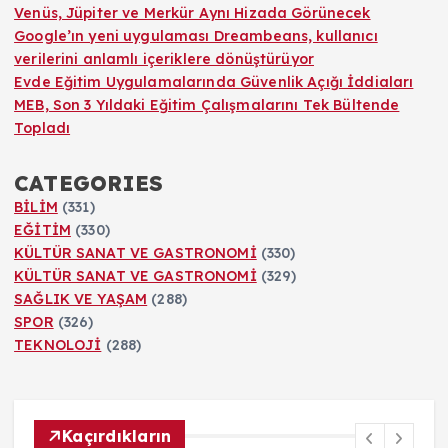
Venüs, Jüpiter ve Merkür Aynı Hizada Görünecek
Google’ın yeni uygulaması Dreambeans, kullanıcı
verilerini anlamlı içeriklere dönüştürüyor
Evde Eğitim Uygulamalarında Güvenlik Açığı İddiaları
MEB, Son 3 Yıldaki Eğitim Çalışmalarını Tek Bültende
Topladı
CATEGORIES
BİLİM
(331)
EĞİTİM
(330)
KÜLTÜR SANAT VE GASTRONOMİ
(330)
KÜLTÜR SANAT VE GASTRONOMİ
(329)
SAĞLIK VE YAŞAM
(288)
SPOR
(326)
TEKNOLOJİ
(288)
Kaçırdıkların