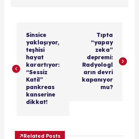
Y
Sinsice
Tıpta
a
yaklaşıyor,
“yapay
teşhisi
zeka”
z
hayat
depremi:
karartıyor:
Radyologl
ı
“Sessiz
arın devri
Katil”
kapanıyor
g
pankreas
mu?
kanserine
e
dikkat!
z
i
Related Posts