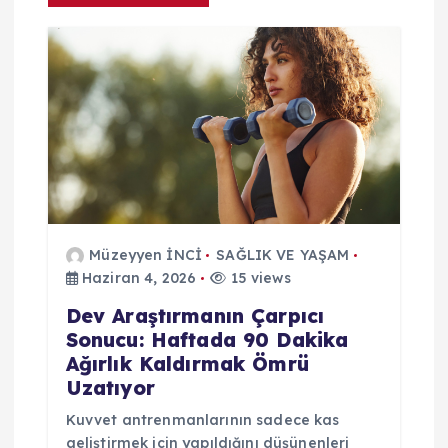
n
m
e
s
i
Müzeyyen İNCİ
SAĞLIK VE YAŞAM
Haziran 4, 2026
15 views
Dev Araştırmanın Çarpıcı
Sonucu: Haftada 90 Dakika
Ağırlık Kaldırmak Ömrü
Uzatıyor
Kuvvet antrenmanlarının sadece kas
geliştirmek için yapıldığını düşünenleri