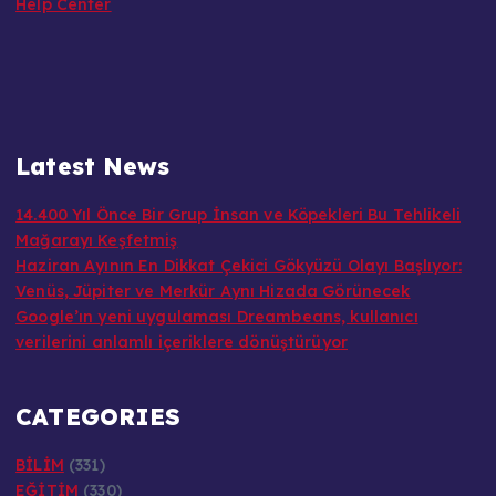
Help Center
Latest News
14.400 Yıl Önce Bir Grup İnsan ve Köpekleri Bu Tehlikeli
Mağarayı Keşfetmiş
Haziran Ayının En Dikkat Çekici Gökyüzü Olayı Başlıyor:
Venüs, Jüpiter ve Merkür Aynı Hizada Görünecek
Google’ın yeni uygulaması Dreambeans, kullanıcı
verilerini anlamlı içeriklere dönüştürüyor
CATEGORIES
BİLİM
(331)
EĞİTİM
(330)