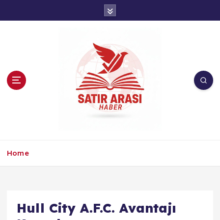
İ
ç
e
r
i
ğ
e
a
t
l
a
Home
Hull City A.F.C. Avantajı