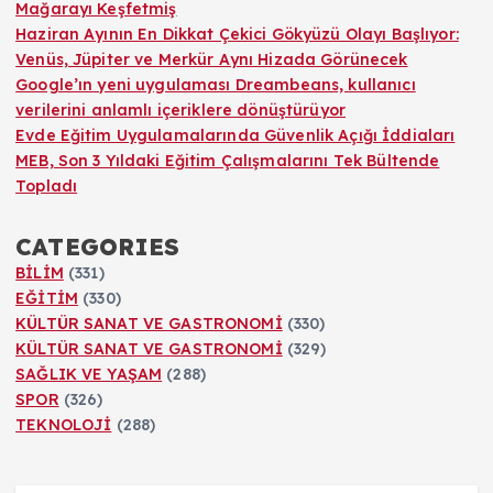
Mağarayı Keşfetmiş
Haziran Ayının En Dikkat Çekici Gökyüzü Olayı Başlıyor:
Venüs, Jüpiter ve Merkür Aynı Hizada Görünecek
Google’ın yeni uygulaması Dreambeans, kullanıcı
verilerini anlamlı içeriklere dönüştürüyor
Evde Eğitim Uygulamalarında Güvenlik Açığı İddiaları
MEB, Son 3 Yıldaki Eğitim Çalışmalarını Tek Bültende
Topladı
CATEGORIES
BİLİM
(331)
EĞİTİM
(330)
KÜLTÜR SANAT VE GASTRONOMİ
(330)
KÜLTÜR SANAT VE GASTRONOMİ
(329)
SAĞLIK VE YAŞAM
(288)
SPOR
(326)
TEKNOLOJİ
(288)