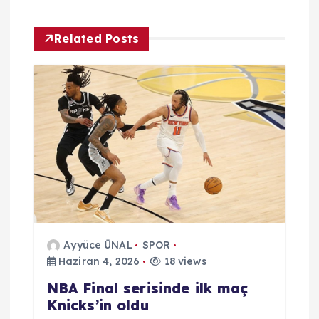
z
i
Related Posts
n
m
e
s
i
Ayyüce ÜNAL
SPOR
Haziran 4, 2026
18 views
NBA Final serisinde ilk maç
Knicks’in oldu