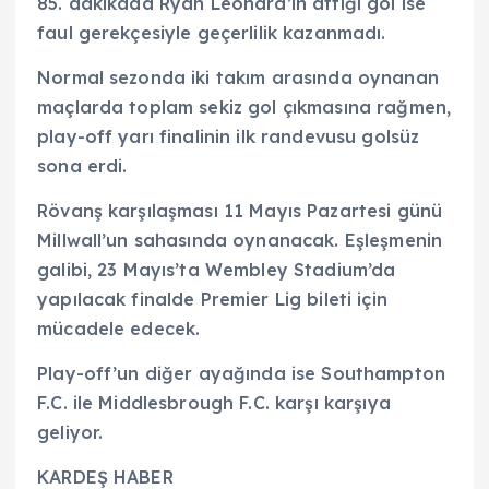
85. dakikada Ryan Leonard’ın attığı gol ise
faul gerekçesiyle geçerlilik kazanmadı.
Normal sezonda iki takım arasında oynanan
maçlarda toplam sekiz gol çıkmasına rağmen,
play-off yarı finalinin ilk randevusu golsüz
sona erdi.
Rövanş karşılaşması 11 Mayıs Pazartesi günü
Millwall’un sahasında oynanacak. Eşleşmenin
galibi, 23 Mayıs’ta Wembley Stadium’da
yapılacak finalde Premier Lig bileti için
mücadele edecek.
Play-off’un diğer ayağında ise Southampton
F.C. ile Middlesbrough F.C. karşı karşıya
geliyor.
KARDEŞ HABER