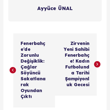
Ayyüce ÜNAL
Y
Fenerbahç
Zirvenin
a
e’de
Yeni Sahibi
Zorunlu
Fenerbahç
z
Değişiklik:
e! Kadın
Çağlar
Futbolund
ı
Söyüncü
a Tarihi
Sakatlana
Şampiyonl
g
rak
uk Gecesi
Oyundan
e
Çıktı