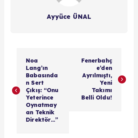
Ayyüce ÜNAL
Y
Noa
Fenerbahç
a
Lang’ın
e’den
Babasında
Ayrılmıştı,
z
n Sert
Yeni
Çıkış: “Onu
Takımı
ı
Yeterince
Belli Oldu!
Oynatmay
g
an Teknik
Direktör…”
e