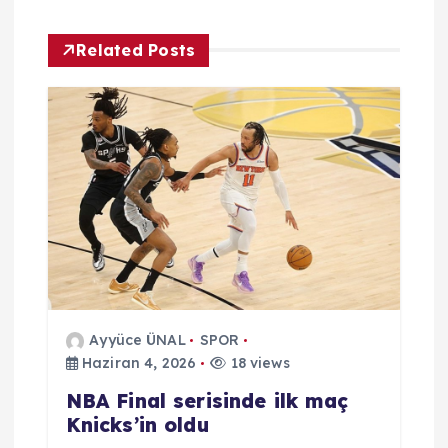
z
Related Posts
i
n
m
e
s
i
Ayyüce ÜNAL
SPOR
Haziran 4, 2026
18 views
NBA Final serisinde ilk maç
Knicks’in oldu