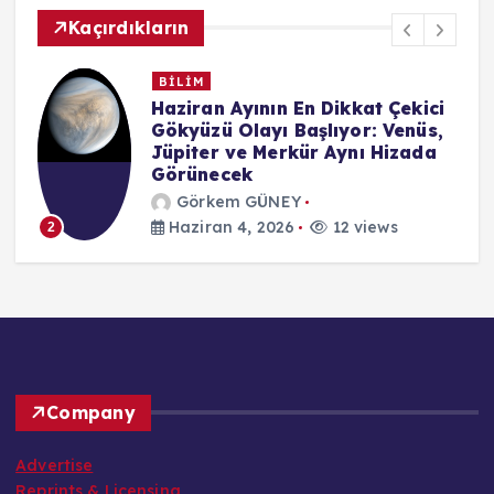
Kaçırdıkların
BİLİM
n
Haziran Ayının En Dikkat Çekici
Gökyüzü Olayı Başlıyor: Venüs,
Jüpiter ve Merkür Aynı Hizada
Görünecek
Görkem GÜNEY
Haziran 4, 2026
12 views
2
Company
Advertise
Reprints & Licensing