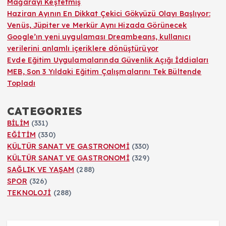
Mağarayı Keşfetmiş
Haziran Ayının En Dikkat Çekici Gökyüzü Olayı Başlıyor:
Venüs, Jüpiter ve Merkür Aynı Hizada Görünecek
Google’ın yeni uygulaması Dreambeans, kullanıcı
verilerini anlamlı içeriklere dönüştürüyor
Evde Eğitim Uygulamalarında Güvenlik Açığı İddiaları
MEB, Son 3 Yıldaki Eğitim Çalışmalarını Tek Bültende
Topladı
CATEGORIES
BİLİM
(331)
EĞİTİM
(330)
KÜLTÜR SANAT VE GASTRONOMİ
(330)
KÜLTÜR SANAT VE GASTRONOMİ
(329)
SAĞLIK VE YAŞAM
(288)
SPOR
(326)
TEKNOLOJİ
(288)