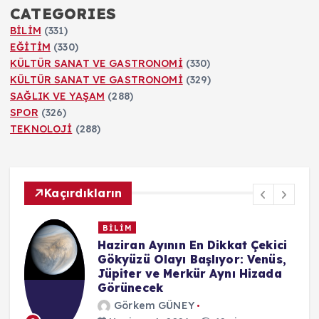
CATEGORIES
BİLİM
(331)
EĞİTİM
(330)
KÜLTÜR SANAT VE GASTRONOMİ
(330)
KÜLTÜR SANAT VE GASTRONOMİ
(329)
SAĞLIK VE YAŞAM
(288)
SPOR
(326)
TEKNOLOJİ
(288)
Kaçırdıkların
BİLİM
n
Haziran Ayının En Dikkat Çekici
Gökyüzü Olayı Başlıyor: Venüs,
Jüpiter ve Merkür Aynı Hizada
Görünecek
Görkem GÜNEY