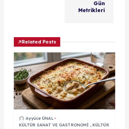
g
Gün
Metrikleri
e
z
Related Posts
i
n
m
e
s
i
Ayyüce ÜNAL
KÜLTÜR SANAT VE GASTRONOMİ
,
KÜLTÜR