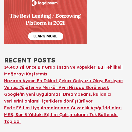
RECENT POSTS
14.400 Yıl Önce Bir Grup İnsan ve Köpekleri Bu Tehlikeli
Mağarayı Keşfetmiş
Haziran Ayının En Dikkat Çekici Gökyüzü Olayı Başlıyor:
Venüs, Jüpiter ve Merkür Aynı Hizada Görünecek
Google’ın yeni uygulaması Dreambeans, kullanıcı
verilerini anlamlı içeriklere dönüştürüyor
Evde Eğitim Uygulamalarında Güvenlik Açığı İddiaları
MEB, Son 3 Yıldaki Eğitim Çalışmalarını Tek Bültende
Topladı