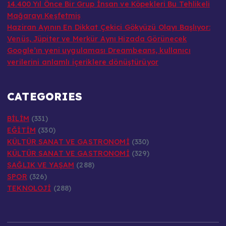
14.400 Yıl Önce Bir Grup İnsan ve Köpekleri Bu Tehlikeli
Mağarayı Keşfetmiş
Haziran Ayının En Dikkat Çekici Gökyüzü Olayı Başlıyor:
Venüs, Jüpiter ve Merkür Aynı Hizada Görünecek
Google’ın yeni uygulaması Dreambeans, kullanıcı
verilerini anlamlı içeriklere dönüştürüyor
CATEGORIES
BİLİM
(331)
EĞİTİM
(330)
KÜLTÜR SANAT VE GASTRONOMİ
(330)
KÜLTÜR SANAT VE GASTRONOMİ
(329)
SAĞLIK VE YAŞAM
(288)
SPOR
(326)
TEKNOLOJİ
(288)