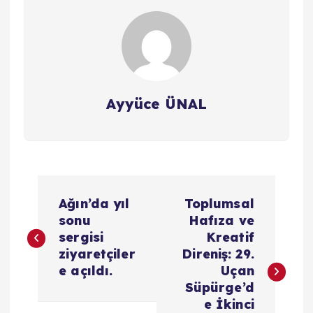
Ayyüce ÜNAL
Y
Ağın’da yıl
Toplumsal
a
sonu
Hafıza ve
sergisi
Kreatif
z
ziyaretçiler
Direniş: 29.
e açıldı.
Uçan
ı
Süpürge’d
e İkinci