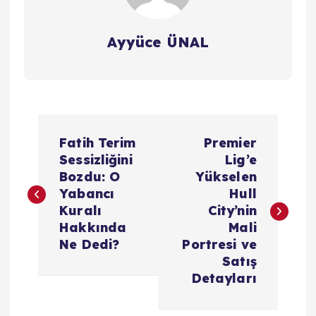
Ayyüce ÜNAL
Y
Fatih Terim
Premier
a
Sessizliğini
Lig’e
Bozdu: O
Yükselen
z
Yabancı
Hull
Kuralı
City’nin
ı
Hakkında
Mali
Ne Dedi?
Portresi ve
g
Satış
Detayları
e