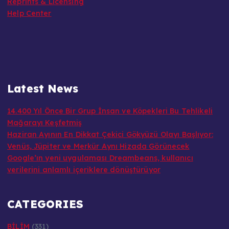
Reprints & Licensing
Help Center
Latest News
14.400 Yıl Önce Bir Grup İnsan ve Köpekleri Bu Tehlikeli
Mağarayı Keşfetmiş
Haziran Ayının En Dikkat Çekici Gökyüzü Olayı Başlıyor:
Venüs, Jüpiter ve Merkür Aynı Hizada Görünecek
Google’ın yeni uygulaması Dreambeans, kullanıcı
verilerini anlamlı içeriklere dönüştürüyor
CATEGORIES
BİLİM
(331)