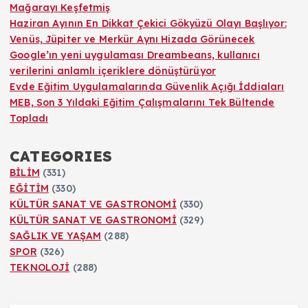
Mağarayı Keşfetmiş
Haziran Ayının En Dikkat Çekici Gökyüzü Olayı Başlıyor:
Venüs, Jüpiter ve Merkür Aynı Hizada Görünecek
Google’ın yeni uygulaması Dreambeans, kullanıcı
verilerini anlamlı içeriklere dönüştürüyor
Evde Eğitim Uygulamalarında Güvenlik Açığı İddiaları
MEB, Son 3 Yıldaki Eğitim Çalışmalarını Tek Bültende
Topladı
CATEGORIES
BİLİM
(331)
EĞİTİM
(330)
KÜLTÜR SANAT VE GASTRONOMİ
(330)
KÜLTÜR SANAT VE GASTRONOMİ
(329)
SAĞLIK VE YAŞAM
(288)
SPOR
(326)
TEKNOLOJİ
(288)