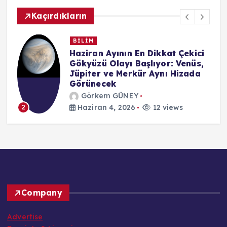
Kaçırdıkların
BİLİM
n
Haziran Ayının En Dikkat Çekici
Gökyüzü Olayı Başlıyor: Venüs,
Jüpiter ve Merkür Aynı Hizada
Görünecek
Görkem GÜNEY
Haziran 4, 2026
12 views
2
Company
Advertise