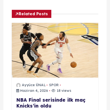
z
Related Posts
i
n
m
e
s
i
Ayyüce ÜNAL
SPOR
Haziran 4, 2026
18 views
NBA Final serisinde ilk maç
Knicks’in oldu