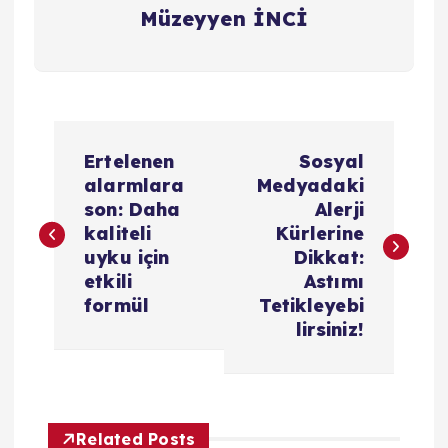
Müzeyyen İNCİ
Y
Ertelenen
Sosyal
a
alarmlara
Medyadaki
son: Daha
Alerji
z
kaliteli
Kürlerine
uyku için
Dikkat:
ı
etkili
Astımı
formül
Tetikleyebi
g
lirsiniz!
e
z
Related Posts