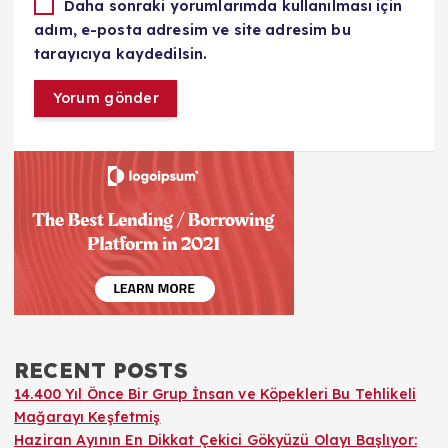
Daha sonraki yorumlarımda kullanılması için
adım, e-posta adresim ve site adresim bu
tarayıcıya kaydedilsin.
RECENT POSTS
14.400 Yıl Önce Bir Grup İnsan ve Köpekleri Bu Tehlikeli
Mağarayı Keşfetmiş
Haziran Ayının En Dikkat Çekici Gökyüzü Olayı Başlıyor: