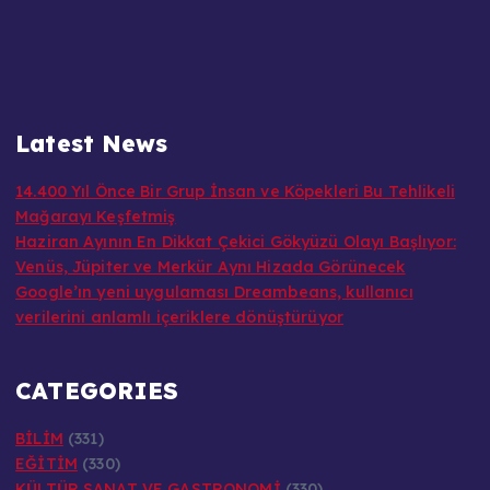
Latest News
14.400 Yıl Önce Bir Grup İnsan ve Köpekleri Bu Tehlikeli
Mağarayı Keşfetmiş
Haziran Ayının En Dikkat Çekici Gökyüzü Olayı Başlıyor:
Venüs, Jüpiter ve Merkür Aynı Hizada Görünecek
Google’ın yeni uygulaması Dreambeans, kullanıcı
verilerini anlamlı içeriklere dönüştürüyor
CATEGORIES
BİLİM
(331)
EĞİTİM
(330)
KÜLTÜR SANAT VE GASTRONOMİ
(330)