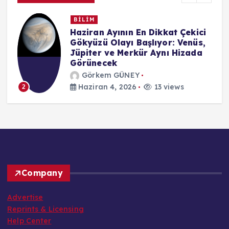
BİLİM
n
Haziran Ayının En Dikkat Çekici
Gökyüzü Olayı Başlıyor: Venüs,
Jüpiter ve Merkür Aynı Hizada
Görünecek
Görkem GÜNEY
Haziran 4, 2026
13 views
2
Company
Advertise
Reprints & Licensing
Help Center