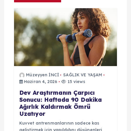
i
n
m
e
s
Müzeyyen İNCİ
SAĞLIK VE YAŞAM
i
Haziran 4, 2026
15 views
Dev Araştırmanın Çarpıcı
Sonucu: Haftada 90 Dakika
Ağırlık Kaldırmak Ömrü
Uzatıyor
Kuvvet antrenmanlarının sadece kas
geliştirmek için yapıldığını düşünenleri