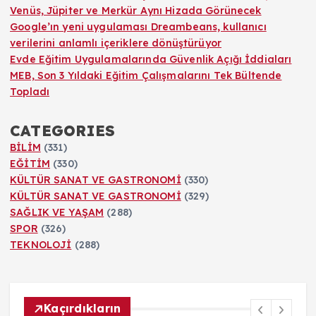
Venüs, Jüpiter ve Merkür Aynı Hizada Görünecek
Google’ın yeni uygulaması Dreambeans, kullanıcı
verilerini anlamlı içeriklere dönüştürüyor
Evde Eğitim Uygulamalarında Güvenlik Açığı İddiaları
MEB, Son 3 Yıldaki Eğitim Çalışmalarını Tek Bültende
Topladı
CATEGORIES
BİLİM
(331)
EĞİTİM
(330)
KÜLTÜR SANAT VE GASTRONOMİ
(330)
KÜLTÜR SANAT VE GASTRONOMİ
(329)
SAĞLIK VE YAŞAM
(288)
SPOR
(326)
TEKNOLOJİ
(288)
Kaçırdıkların