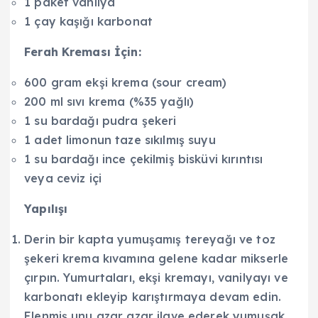
1 paket vanilya
1 çay kaşığı karbonat
Ferah Kreması İçin:
600 gram ekşi krema (sour cream)
200 ml sıvı krema (%35 yağlı)
1 su bardağı pudra şekeri
1 adet limonun taze sıkılmış suyu
1 su bardağı ince çekilmiş bisküvi kırıntısı
veya ceviz içi
Yapılışı
Derin bir kapta yumuşamış tereyağı ve toz
şekeri krema kıvamına gelene kadar mikserle
çırpın. Yumurtaları, ekşi kremayı, vanilyayı ve
karbonatı ekleyip karıştırmaya devam edin.
Elenmiş unu azar azar ilave ederek yumuşak