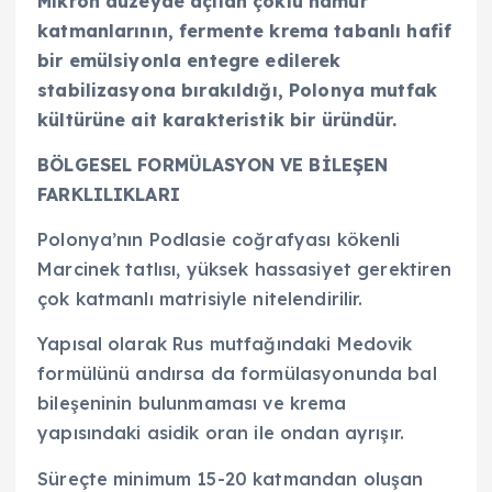
Mikron düzeyde açılan çoklu hamur
katmanlarının, fermente krema tabanlı hafif
bir emülsiyonla entegre edilerek
stabilizasyona bırakıldığı, Polonya mutfak
kültürüne ait karakteristik bir üründür.
BÖLGESEL FORMÜLASYON VE BİLEŞEN
FARKLILIKLARI
Polonya’nın Podlasie coğrafyası kökenli
Marcinek tatlısı, yüksek hassasiyet gerektiren
çok katmanlı matrisiyle nitelendirilir.
Yapısal olarak Rus mutfağındaki Medovik
formülünü andırsa da formülasyonunda bal
bileşeninin bulunmaması ve krema
yapısındaki asidik oran ile ondan ayrışır.
Süreçte minimum 15-20 katmandan oluşan