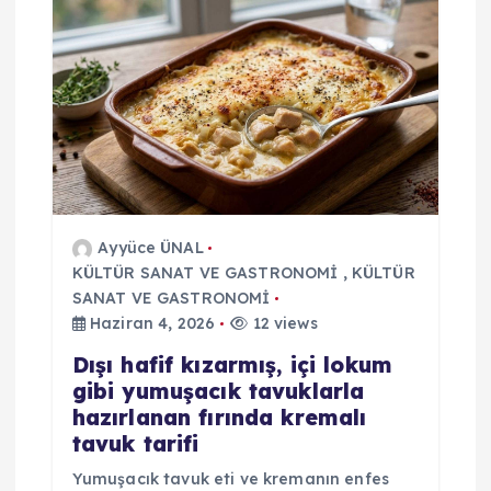
z
i
n
m
e
Ayyüce ÜNAL
KÜLTÜR SANAT VE GASTRONOMİ
,
KÜLTÜR
s
SANAT VE GASTRONOMİ
Haziran 4, 2026
12 views
i
Dışı hafif kızarmış, içi lokum
gibi yumuşacık tavuklarla
hazırlanan fırında kremalı
tavuk tarifi
Yumuşacık tavuk eti ve kremanın enfes