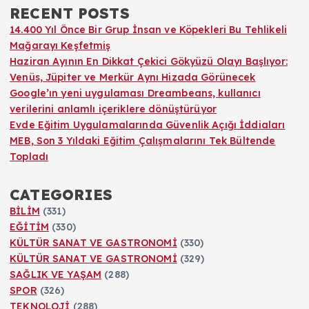
RECENT POSTS
14.400 Yıl Önce Bir Grup İnsan ve Köpekleri Bu Tehlikeli
Mağarayı Keşfetmiş
Haziran Ayının En Dikkat Çekici Gökyüzü Olayı Başlıyor:
Venüs, Jüpiter ve Merkür Aynı Hizada Görünecek
Google’ın yeni uygulaması Dreambeans, kullanıcı
verilerini anlamlı içeriklere dönüştürüyor
Evde Eğitim Uygulamalarında Güvenlik Açığı İddiaları
MEB, Son 3 Yıldaki Eğitim Çalışmalarını Tek Bültende
Topladı
CATEGORIES
BİLİM
(331)
EĞİTİM
(330)
KÜLTÜR SANAT VE GASTRONOMİ
(330)
KÜLTÜR SANAT VE GASTRONOMİ
(329)
SAĞLIK VE YAŞAM
(288)
SPOR
(326)
TEKNOLOJİ
(288)