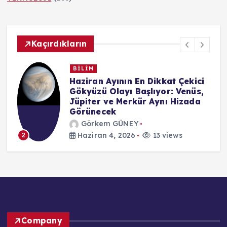
Kaçırdıkların
BİLİM
n
Haziran Ayının En Dikkat Çekici
Gökyüzü Olayı Başlıyor: Venüs,
Jüpiter ve Merkür Aynı Hizada
Görünecek
Görkem GÜNEY
Haziran 4, 2026
13 views
2
Company