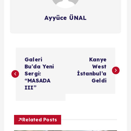
Ayyüce ÜNAL
Y
Galeri
Kanye
a
Bu’da Yeni
West
Sergi:
İstanbul’a
z
“MASADA
Geldi
III”
ı
g
Related Posts
e