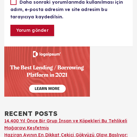
Daha sonraki yorumlarımda kullanılması için
adım, e-posta adresim ve site adresim bu
tarayıcıya kaydedilsin.
RECENT POSTS
14.400 Yıl Önce Bir Grup İnsan ve Köpekleri Bu Tehlikeli
Mağarayı Keşfetmiş
Haziran Ayının En Dikkat Çekici Gökyüzü Olayı Başlıyor: