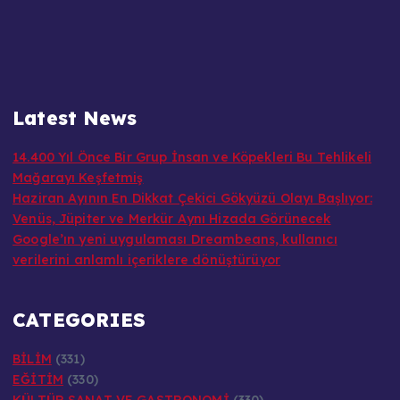
Latest News
14.400 Yıl Önce Bir Grup İnsan ve Köpekleri Bu Tehlikeli
Mağarayı Keşfetmiş
Haziran Ayının En Dikkat Çekici Gökyüzü Olayı Başlıyor:
Venüs, Jüpiter ve Merkür Aynı Hizada Görünecek
Google’ın yeni uygulaması Dreambeans, kullanıcı
verilerini anlamlı içeriklere dönüştürüyor
CATEGORIES
BİLİM
(331)
EĞİTİM
(330)