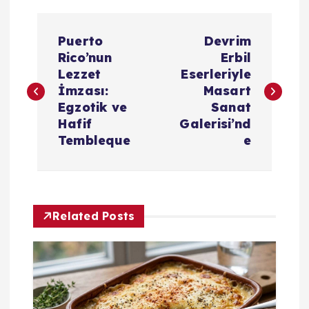
Y
Puerto
Devrim
a
Rico’nun
Erbil
Lezzet
Eserleriyle
z
İmzası:
Masart
Egzotik ve
Sanat
ı
Hafif
Galerisi’nd
Tembleque
e
g
e
Related Posts
z
i
n