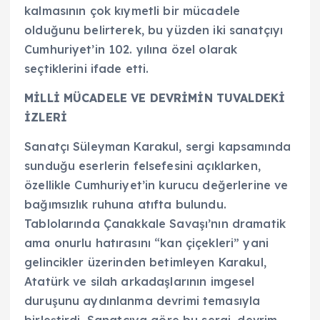
kalmasının çok kıymetli bir mücadele
olduğunu belirterek, bu yüzden iki sanatçıyı
Cumhuriyet’in 102. yılına özel olarak
seçtiklerini ifade etti.
MİLLİ MÜCADELE VE DEVRİMİN TUVALDEKİ
İZLERİ
Sanatçı Süleyman Karakul, sergi kapsamında
sunduğu eserlerin felsefesini açıklarken,
özellikle Cumhuriyet’in kurucu değerlerine ve
bağımsızlık ruhuna atıfta bulundu.
Tablolarında Çanakkale Savaşı’nın dramatik
ama onurlu hatırasını “kan çiçekleri” yani
gelincikler üzerinden betimleyen Karakul,
Atatürk ve silah arkadaşlarının imgesel
duruşunu aydınlanma devrimi temasıyla
birleştirdi. Sanatçıya göre bu sergi, devrim