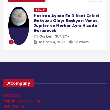
BİLİM
n
Haziran Ayının En Dikkat Çekici
Gökyüzü Olayı Başlıyor: Venüs,
Jüpiter ve Merkür Aynı Hizada
Görünecek
Görkem GÜNEY
Haziran 4, 2026
12 views
2
Company
Advertise
Reprints & Licensing
Help Center