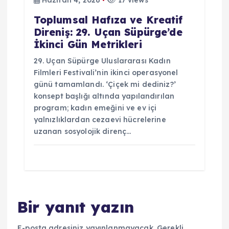
Haziran 4, 2026
17 views
Toplumsal Hafıza ve Kreatif
Direniş: 29. Uçan Süpürge’de
İkinci Gün Metrikleri
29. Uçan Süpürge Uluslararası Kadın
Filmleri Festivali’nin ikinci operasyonel
günü tamamlandı. ‘Çiçek mi dediniz?’
konsept başlığı altında yapılandırılan
program; kadın emeğini ve ev içi
yalnızlıklardan cezaevi hücrelerine
uzanan sosyolojik direnç…
Bir yanıt yazın
E-posta adresiniz yayınlanmayacak.
Gerekli