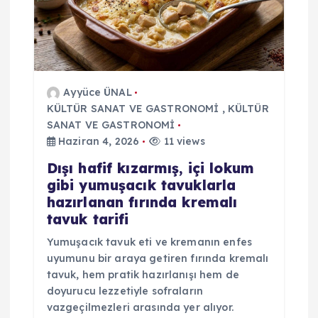
m
e
s
Ayyüce ÜNAL
KÜLTÜR SANAT VE GASTRONOMİ
,
KÜLTÜR
i
SANAT VE GASTRONOMİ
Haziran 4, 2026
11 views
Dışı hafif kızarmış, içi lokum
gibi yumuşacık tavuklarla
hazırlanan fırında kremalı
tavuk tarifi
Yumuşacık tavuk eti ve kremanın enfes
uyumunu bir araya getiren fırında kremalı
tavuk, hem pratik hazırlanışı hem de
doyurucu lezzetiyle sofraların
vazgeçilmezleri arasında yer alıyor.