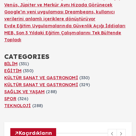
Venüs, Jüpiter ve Merkür Aynı Hizada Görünecek
Google’ın yeni uygulaması Dreambeans, kullanıcı
verilerini anlamlı içeriklere dönüştürüyor
Evde Eğitim Uygulamalarında Güvenlik Açığı İddiaları
MEB, Son 3 Yıldaki Eğitim Çalışmalarını Tek Bültende
Topladı
CATEGORIES
BİLİM
(331)
EĞİTİM
(330)
KÜLTÜR SANAT VE GASTRONOMİ
(330)
KÜLTÜR SANAT VE GASTRONOMİ
(329)
SAĞLIK VE YAŞAM
(288)
SPOR
(326)
TEKNOLOJİ
(288)
Kaçırdıkların