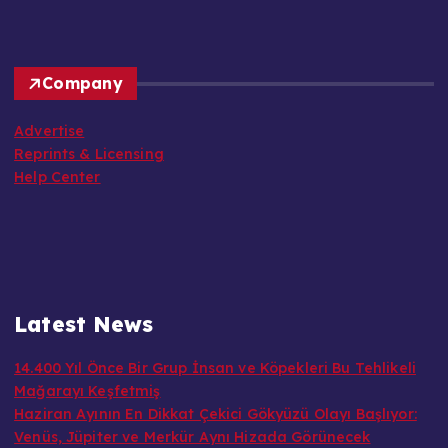
Company
Advertise
Reprints & Licensing
Help Center
Latest News
14.400 Yıl Önce Bir Grup İnsan ve Köpekleri Bu Tehlikeli
Mağarayı Keşfetmiş
Haziran Ayının En Dikkat Çekici Gökyüzü Olayı Başlıyor:
Venüs, Jüpiter ve Merkür Aynı Hizada Görünecek
Google’ın yeni uygulaması Dreambeans, kullanıcı