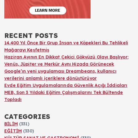
ı
s
RECENT POSTS
a
14.400 Yıl Önce Bir Grup İnsan ve Köpekleri Bu Tehlikeli
Mağarayı Keşfetmiş
y
Haziran Ayının En Dikkat Çekici Gökyüzü Olayı Başlıyor:
Venüs, Jüpiter ve Merkür Aynı Hizada Görünecek
f
Google’ın yeni uygulaması Dreambeans, kullanıcı
verilerini anlamlı içeriklere dönüştürüyor
a
Evde Eğitim Uygulamalarında Güvenlik Açığı İddiaları
MEB, Son 3 Yıldaki Eğitim Çalışmalarını Tek Bültende
l
Topladı
a
CATEGORIES
BİLİM
(331)
n
EĞİTİM
(330)