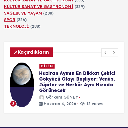
KÜLTÜR SANAT VE GASTRONOMİ
(330)
d
KÜLTÜR SANAT VE GASTRONOMİ
(329)
SAĞLIK VE YAŞAM
(288)
SPOR
(326)
ı
TEKNOLOJİ
(288)
r
m
Kaçırdıkların
a
BİLİM
Google’ın yeni uygulaması
s
Dreambeans, kullanıcı verilerini
anlamlı içeriklere dönüştürüyor
ı
Görkem GÜNEY
Haziran 4, 2026
12 views
3