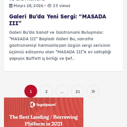
Mayıs 28, 2026
25 views
Galeri Bu’da Yeni Sergi: “MASADA
III”
Galeri Bu’da Sanat ve Gastronomi Buluşması:
“MASADA III” Başladı Galeri Bu, sanatla
gastronomiyi harmanlayan özgün sergi serisinin
üçüncü edisyonu olan “MASADA III”e ev sahipliği
yapıyor. Buffett iş birliği ve Şef…
1
2
…
21
Y
a
z