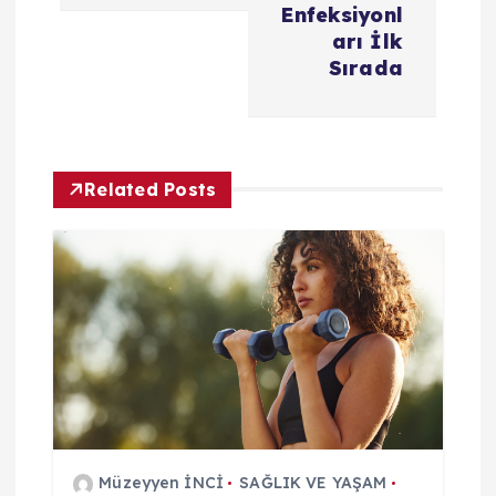
Enfeksiyonl
e
arı İlk
Sırada
z
i
Related Posts
n
m
e
s
i
Müzeyyen İNCİ
SAĞLIK VE YAŞAM