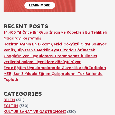
RECENT POSTS
14.400 Yıl Önce Bir Grup İnsan ve Köpekleri Bu Tehlikeli
Mağarayı Keşfetmiş
Haziran Ayının En Dikkat Çekici Gökyüzü Olayı Başlıyor:
Venüs, Jüpiter ve Merkür Aynı Hizada Görünecek
Google’ın yeni uygulaması Dreambeans, kullanıcı
verilerini anlamlı içeriklere dönüştürüyor
Evde Eğitim Uygulamalarında Güvenlik Açığı İddiaları
MEB, Son 3 Yıldaki Eğitim Çalışmalarını Tek Bültende
Topladı
CATEGORIES
BİLİM
(331)
EĞİTİM
(330)
KÜLTÜR SANAT VE GASTRONOMİ
(330)