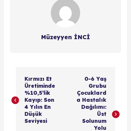
Müzeyyen İNCİ
Y
Kırmızı Et
0-6 Yaş
a
Üretiminde
Grubu
%10,5’lik
Çocuklard
z
Kayıp: Son
a Hastalık
4 Yılın En
Dağılımı:
ı
Düşük
Üst
Seviyesi
Solunum
g
Yolu