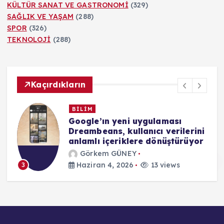
KÜLTÜR SANAT VE GASTRONOMİ
(329)
SAĞLIK VE YAŞAM
(288)
SPOR
(326)
TEKNOLOJİ
(288)
Kaçırdıkların
BİLİM
Google’ın yeni uygulaması
Dreambeans, kullanıcı verilerini
anlamlı içeriklere dönüştürüyor
Görkem GÜNEY
Haziran 4, 2026
13 views
3