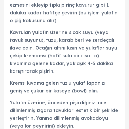
ezmesini ekleyip tıpkı pirinç kavurur gibi 1
dakika kadar hafifçe çevirin (bu işlem yulafın
o çiğ kokusunu alır).
Kavrulan yulafın üzerine sıcak suyu (veya
tavuk suyunu), tuzu, karabiberi ve zerdeçalı
ilave edin. Ocağın altını kısın ve yulaflar suyu
çekip kremamsı (hafif sulu bir risotto)
kıvamına gelene kadar, yaklaşık 4-5 dakika
karıştırarak pişirin.
Kremsi kıvama gelen tuzlu yulaf lapanızı
geniş ve çukur bir kaseye (bowl) alın.
Yulafın üzerine, önceden pişirdiğiniz ince
dilimlenmiş ızgara tavukları estetik bir şekilde
yerleştirin. Yanına dilimlenmiş avokadoyu
(veya lor peynirini) ekleyin.