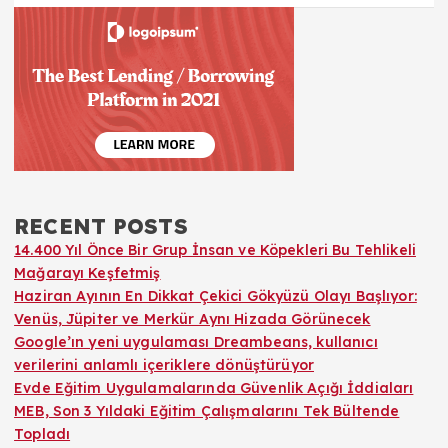
RECENT POSTS
14.400 Yıl Önce Bir Grup İnsan ve Köpekleri Bu Tehlikeli
Mağarayı Keşfetmiş
Haziran Ayının En Dikkat Çekici Gökyüzü Olayı Başlıyor:
Venüs, Jüpiter ve Merkür Aynı Hizada Görünecek
Google’ın yeni uygulaması Dreambeans, kullanıcı
verilerini anlamlı içeriklere dönüştürüyor
Evde Eğitim Uygulamalarında Güvenlik Açığı İddiaları
MEB, Son 3 Yıldaki Eğitim Çalışmalarını Tek Bültende
Topladı