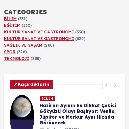
CATEGORIES
BİLİM
(331)
EĞİTİM
(330)
KÜLTÜR SANAT VE GASTRONOMİ
(330)
KÜLTÜR SANAT VE GASTRONOMİ
(329)
SAĞLIK VE YAŞAM
(288)
SPOR
(326)
TEKNOLOJİ
(288)
Kaçırdıkların
BİLİM
n
Haziran Ayının En Dikkat Çekici
Gökyüzü Olayı Başlıyor: Venüs,
Jüpiter ve Merkür Aynı Hizada
Görünecek