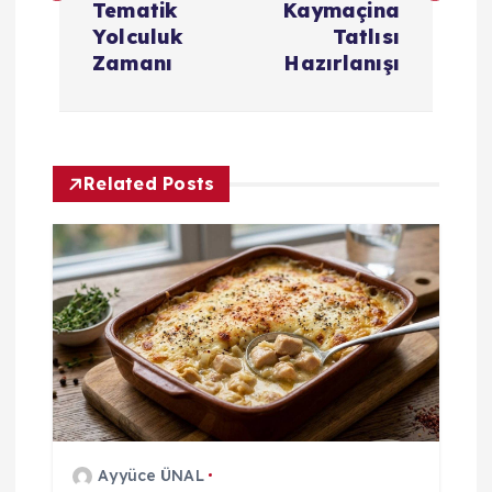
Tematik
Kaymaçina
ı
Yolculuk
Tatlısı
Zamanı
Hazırlanışı
g
e
Related Posts
z
i
n
m
e
s
Ayyüce ÜNAL