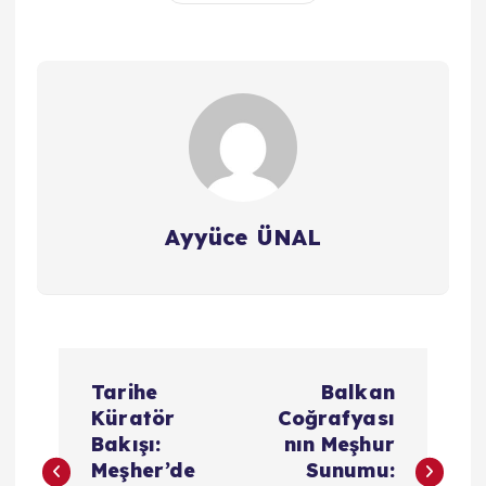
Ayyüce ÜNAL
Y
Tarihe
Balkan
a
Küratör
Coğrafyası
Bakışı:
nın Meşhur
z
Meşher’de
Sunumu: