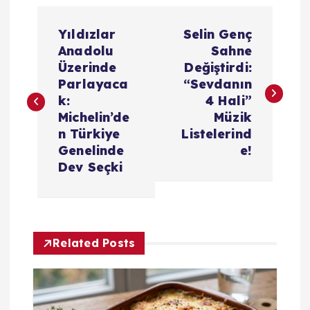
Y
Yıldızlar
Selin Genç
a
Anadolu
Sahne
Üzerinde
Değiştirdi:
z
Parlayaca
“Sevdanın
k:
4 Hali”
ı
Michelin’de
Müzik
n Türkiye
Listelerind
g
Genelinde
e!
Dev Seçki
e
z
Related Posts
i
n