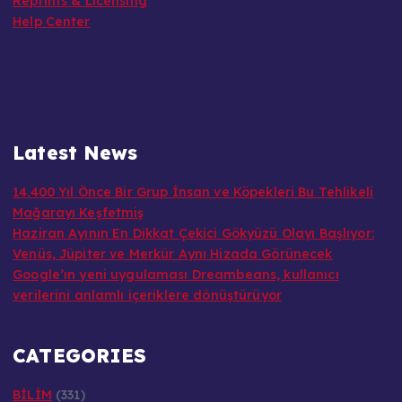
Reprints & Licensing
Help Center
Latest News
14.400 Yıl Önce Bir Grup İnsan ve Köpekleri Bu Tehlikeli
Mağarayı Keşfetmiş
Haziran Ayının En Dikkat Çekici Gökyüzü Olayı Başlıyor:
Venüs, Jüpiter ve Merkür Aynı Hizada Görünecek
Google’ın yeni uygulaması Dreambeans, kullanıcı
verilerini anlamlı içeriklere dönüştürüyor
CATEGORIES
BİLİM
(331)