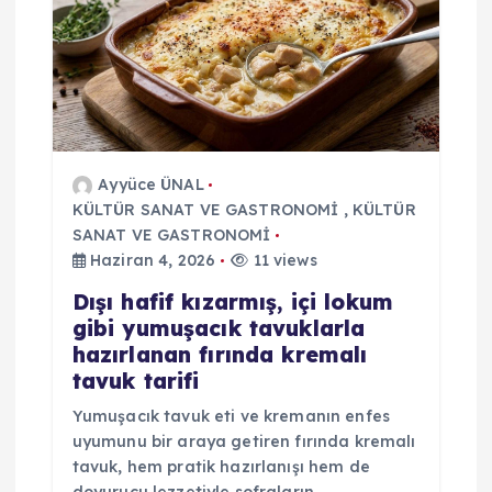
m
e
s
i
Ayyüce ÜNAL
KÜLTÜR SANAT VE GASTRONOMİ
,
KÜLTÜR
SANAT VE GASTRONOMİ
Haziran 4, 2026
11 views
Dışı hafif kızarmış, içi lokum
gibi yumuşacık tavuklarla
hazırlanan fırında kremalı
tavuk tarifi
Yumuşacık tavuk eti ve kremanın enfes
uyumunu bir araya getiren fırında kremalı
tavuk, hem pratik hazırlanışı hem de