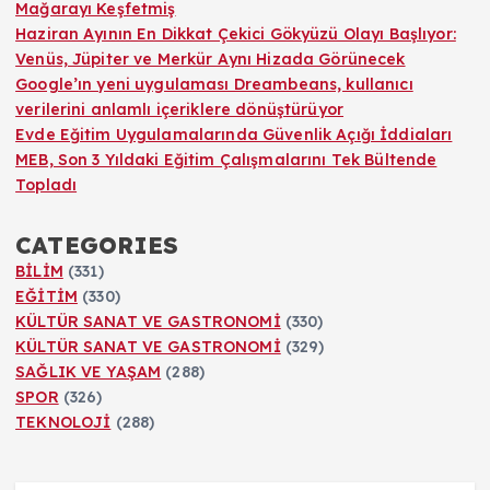
Mağarayı Keşfetmiş
Haziran Ayının En Dikkat Çekici Gökyüzü Olayı Başlıyor:
Venüs, Jüpiter ve Merkür Aynı Hizada Görünecek
Google’ın yeni uygulaması Dreambeans, kullanıcı
verilerini anlamlı içeriklere dönüştürüyor
Evde Eğitim Uygulamalarında Güvenlik Açığı İddiaları
MEB, Son 3 Yıldaki Eğitim Çalışmalarını Tek Bültende
Topladı
CATEGORIES
BİLİM
(331)
EĞİTİM
(330)
KÜLTÜR SANAT VE GASTRONOMİ
(330)
KÜLTÜR SANAT VE GASTRONOMİ
(329)
SAĞLIK VE YAŞAM
(288)
SPOR
(326)
TEKNOLOJİ
(288)