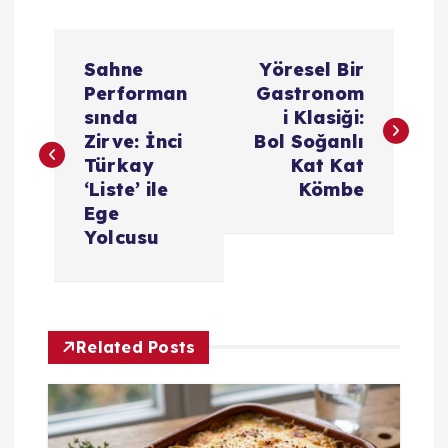
Y
Sahne
Yöresel Bir
a
Performan
Gastronom
sında
i Klasiği:
z
Zirve: İnci
Bol Soğanlı
Türkay
Kat Kat
ı
‘Liste’ ile
Kömbe
Ege
g
Yolcusu
e
z
Related Posts
i
n