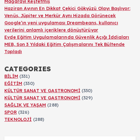
Mağarayı Keşfetmiş
Haziran Ayının En Dikkat Çekici Gökyüzü Olayı Başlıyor:
Venüs, Jüpiter ve Merkür Aynı Hizada Görünecek
Google’ın yeni uygulaması Dreambeans, kullanıcı
verilerini anlamlı içeriklere dönüştürüyor
Evde Eğitim Uygulamalarında Güvenlik Açığı İddiaları
MEB, Son 3 Yıldaki Eğitim Çalışmalarını Tek Bültende
Topladı
CATEGORIES
BİLİM
(331)
EĞİTİM
(330)
KÜLTÜR SANAT VE GASTRONOMİ
(330)
KÜLTÜR SANAT VE GASTRONOMİ
(329)
SAĞLIK VE YAŞAM
(288)
SPOR
(326)
TEKNOLOJİ
(288)