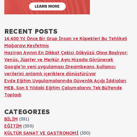
RECENT POSTS
14.400 Yıl Önce Bir Grup İnsan ve Köpekleri Bu Tehlikeli
Mağarayı Keşfetmiş
Haziran Ayının En Dikkat Çekici Gökyüzü Olayı Başlıyor:
Venüs, Jüpiter ve Merkür Aynı Hizada Görünecek
Google’ın yeni uygulaması Dreambeans, kullanıcı
verilerini anlamlı içeriklere dönüştürüyor
Evde Eğitim Uygulamalarında Güvenlik Açığı İddiaları
MEB, Son 3 Yıldaki Eğitim Çalışmalarını Tek Bültende
Topladı
CATEGORIES
BİLİM
(331)
EĞİTİM
(330)
KÜLTÜR SANAT VE GASTRONOMİ
(330)