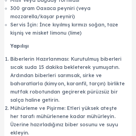
Mısır veya buğday tortillası
300 gram Oaxaca peyniri (veya
mozzarella/kaşar peyniri)
Servis İçin: İnce kıyılmış kırmızı soğan, taze
kişniş ve misket limonu (lime)
Yapılışı
Biberlerin Hazırlanması: Kurutulmuş biberleri
sıcak suda 15 dakika bekleterek yumuşatın.
Ardından biberleri sarımsak, sirke ve
baharatlarla (kimyon, karanfil, tarçın) birlikte
mutfak robotundan geçirerek pürüzsüz bir
salça haline getirin.
Mühürleme ve Pişirme: Etleri yüksek ateşte
her tarafı mühürlenene kadar mühürleyin.
Üzerine hazırladığınız biber sosunu ve suyu
ekleyin.