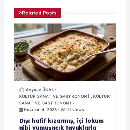
e
Related Posts
z
i
n
m
e
s
Ayyüce ÜNAL
KÜLTÜR SANAT VE GASTRONOMİ
,
KÜLTÜR
i
SANAT VE GASTRONOMİ
Haziran 4, 2026
11 views
Dışı hafif kızarmış, içi lokum
gibi yumuşacık tavuklarla