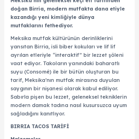
Meksika’nın geleneksel keçi eti tarifinden
doğan Birria, modern mutfakta dana etiyle
kazandığı yeni kimliğiyle dünya
mutfaklarını fethediyor.
Meksika mutfak kültürünün derinliklerini
yansıtan Birria, isli biber kokuları ve lif lif
ayrılan etleriyle “interaktif” bir lezzet şöleni
vaat ediyor. Takoların yanındaki baharatlı
suyu (Consomé) ile bir bütün oluşturan bu
tarif, Meksika’nın mutfak mirasına duyulan
saygının bir nişanesi olarak kabul ediliyor.
Sabırla pişen bu lezzet, geleneksel tekniklerin
modern damak tadına nasıl kusursuzca uyum
sağladığını kanıtlıyor.
BIRRIA TACOS TARİFİ