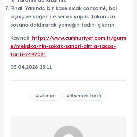
iki tarafını da kızartın.
Final: Yanında bir kase sıcak consomé, bol
kişniş ve soğan ile servis yapın. Takonuzu
sosuna daldırarak yemeğin tadını çıkarın.
Kaynak:
https://www.cumhuriyet.com.tr/gurm
e/meksika-nin-sokak-sanati-birria-tacos-
tarifi-2492021
03.04.2026 13:11
#sanat
#yemek tarifi