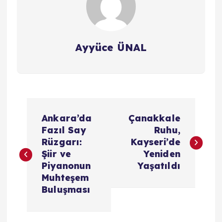
Ayyüce ÜNAL
Y
Ankara’da
Çanakkale
a
Fazıl Say
Ruhu,
Rüzgarı:
Kayseri’de
z
Şiir ve
Yeniden
Piyanonun
Yaşatıldı
ı
Muhteşem
Buluşması
g