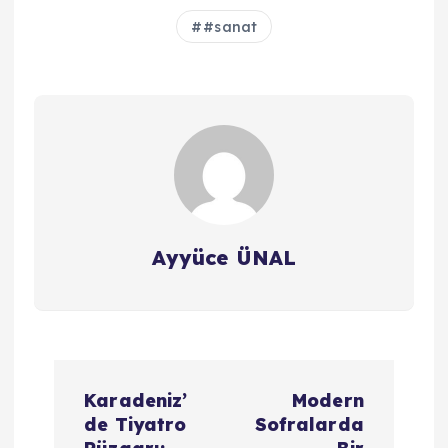
#sanat
Ayyüce ÜNAL
Y
Karadeniz’
Modern
a
de Tiyatro
Sofralarda