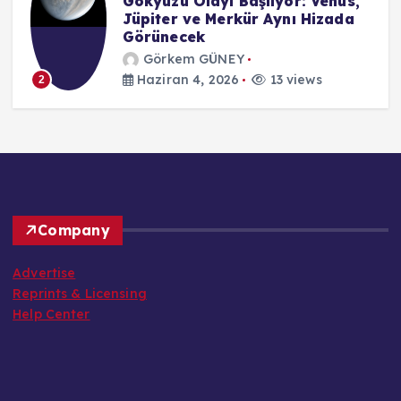
Gökyüzü Olayı Başlıyor: Venüs,
Jüpiter ve Merkür Aynı Hizada
Görünecek
Görkem GÜNEY
Haziran 4, 2026
13 views
2
Company
Advertise
Reprints & Licensing
Help Center