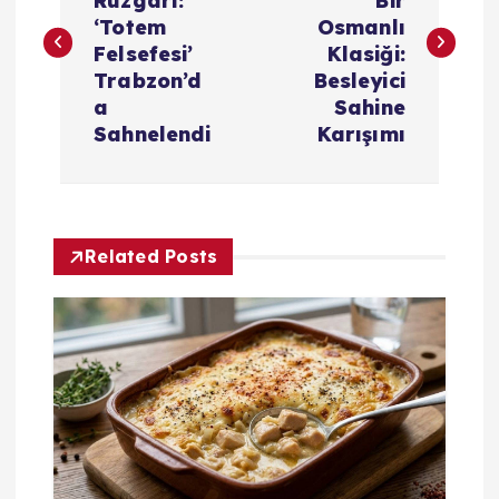
Rüzgarı:
Bir
z
‘Totem
Osmanlı
Felsefesi’
Klasiği:
ı
Trabzon’d
Besleyici
a
Sahine
g
Sahnelendi
Karışımı
e
z
Related Posts
i
n
m
e