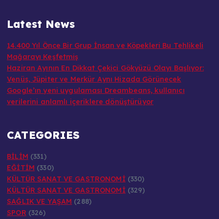
Latest News
14.400 Yıl Önce Bir Grup İnsan ve Köpekleri Bu Tehlikeli
Mağarayı Keşfetmiş
Haziran Ayının En Dikkat Çekici Gökyüzü Olayı Başlıyor:
Venüs, Jüpiter ve Merkür Aynı Hizada Görünecek
Google’ın yeni uygulaması Dreambeans, kullanıcı
verilerini anlamlı içeriklere dönüştürüyor
CATEGORIES
BİLİM
(331)
EĞİTİM
(330)
KÜLTÜR SANAT VE GASTRONOMİ
(330)
KÜLTÜR SANAT VE GASTRONOMİ
(329)
SAĞLIK VE YAŞAM
(288)
SPOR
(326)