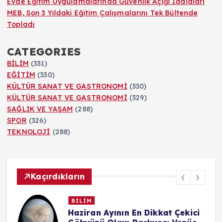
Evde Eğitim Uygulamalarında Güvenlik Açığı İddiaları
MEB, Son 3 Yıldaki Eğitim Çalışmalarını Tek Bültende
Topladı
CATEGORIES
BİLİM
(331)
EĞİTİM
(330)
KÜLTÜR SANAT VE GASTRONOMİ
(330)
KÜLTÜR SANAT VE GASTRONOMİ
(329)
SAĞLIK VE YAŞAM
(288)
SPOR
(326)
TEKNOLOJİ
(288)
Kaçırdıkların
BİLİM
n
Haziran Ayının En Dikkat Çekici