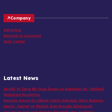
Company
Advertise
Reprints & Licensing
Help Center
Latest News
14.400 Yıl Önce Bir Grup İnsan ve Köpekleri Bu Tehlikeli
Mağarayı Keşfetmiş
Haziran Ayının En Dikkat Çekici Gökyüzü Olayı Başlıyor:
Venüs, Jüpiter ve Merkür Aynı Hizada Görünecek
Google’ın yeni uygulaması Dreambeans, kullanıcı