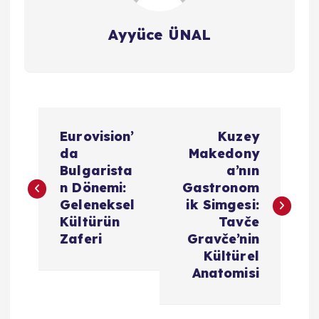
Ayyüce ÜNAL
Y
Eurovision’
Kuzey
a
da
Makedony
Bulgarista
a’nın
z
n Dönemi:
Gastronom
Geleneksel
ik Simgesi:
ı
Kültürün
Tavče
Zaferi
Gravče’nin
g
Kültürel
Anatomisi
e