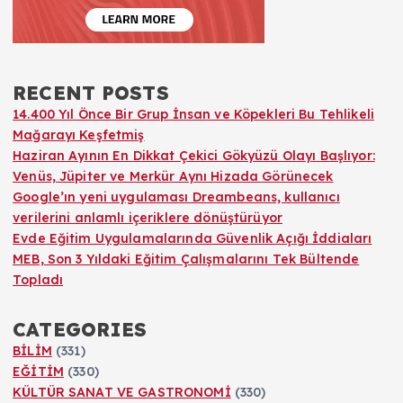
RECENT POSTS
14.400 Yıl Önce Bir Grup İnsan ve Köpekleri Bu Tehlikeli
Mağarayı Keşfetmiş
Haziran Ayının En Dikkat Çekici Gökyüzü Olayı Başlıyor:
Venüs, Jüpiter ve Merkür Aynı Hizada Görünecek
Google’ın yeni uygulaması Dreambeans, kullanıcı
verilerini anlamlı içeriklere dönüştürüyor
Evde Eğitim Uygulamalarında Güvenlik Açığı İddiaları
MEB, Son 3 Yıldaki Eğitim Çalışmalarını Tek Bültende
Topladı
CATEGORIES
BİLİM
(331)
EĞİTİM
(330)
KÜLTÜR SANAT VE GASTRONOMİ
(330)