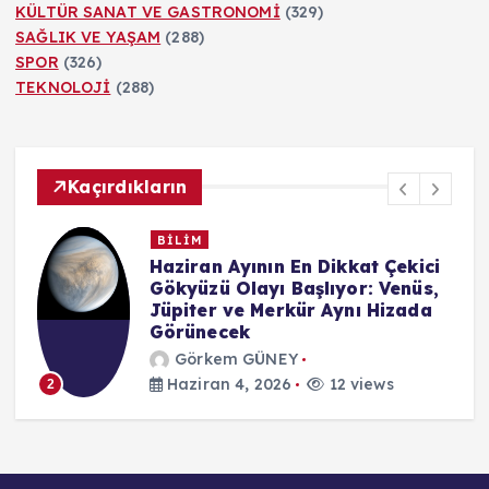
KÜLTÜR SANAT VE GASTRONOMİ
(329)
SAĞLIK VE YAŞAM
(288)
SPOR
(326)
TEKNOLOJİ
(288)
Kaçırdıkların
BİLİM
kici
Google’ın yeni uygulaması
nüs,
Dreambeans, kullanıcı verilerini
ada
anlamlı içeriklere dönüştürüyor
Görkem GÜNEY
Haziran 4, 2026
12 views
3