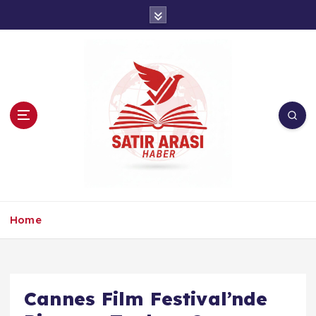
İ
ç
e
r
i
ğ
e
a
t
l
a
Home
Cannes Film Festival’nde