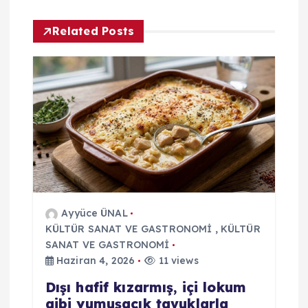
z
Related Posts
i
n
m
e
s
i
Ayyüce ÜNAL
KÜLTÜR SANAT VE GASTRONOMİ
,
KÜLTÜR
SANAT VE GASTRONOMİ
Haziran 4, 2026
11 views
Dışı hafif kızarmış, içi lokum
gibi yumuşacık tavuklarla