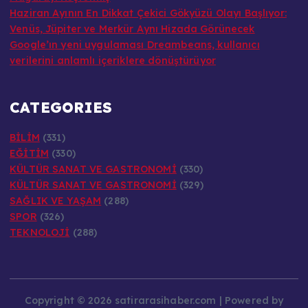
Haziran Ayının En Dikkat Çekici Gökyüzü Olayı Başlıyor:
Venüs, Jüpiter ve Merkür Aynı Hizada Görünecek
Google’ın yeni uygulaması Dreambeans, kullanıcı
verilerini anlamlı içeriklere dönüştürüyor
CATEGORIES
BİLİM
(331)
EĞİTİM
(330)
KÜLTÜR SANAT VE GASTRONOMİ
(330)
KÜLTÜR SANAT VE GASTRONOMİ
(329)
SAĞLIK VE YAŞAM
(288)
SPOR
(326)
TEKNOLOJİ
(288)
Copyright © 2026 satirarasihaber.com | Powered by