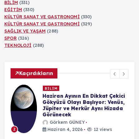
BİLİM
(331)
EĞİTİM
(330)
KÜLTÜR SANAT VE GASTRONOMİ
(330)
KÜLTÜR SANAT VE GASTRONOMİ
(329)
SAĞLIK VE YAŞAM
(288)
SPOR
(326)
TEKNOLOJİ
(288)
Kaçırdıkların
BİLİM
n
Haziran Ayının En Dikkat Çekici
Gökyüzü Olayı Başlıyor: Venüs,
Jüpiter ve Merkür Aynı Hizada
Görünecek
Görkem GÜNEY
Haziran 4, 2026
12 views
2