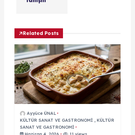
g
Tanışın
e
z
Related Posts
i
n
m
e
s
Ayyüce ÜNAL
i
KÜLTÜR SANAT VE GASTRONOMİ
,
KÜLTÜR
SANAT VE GASTRONOMİ
Haziran 4, 2026
11 views