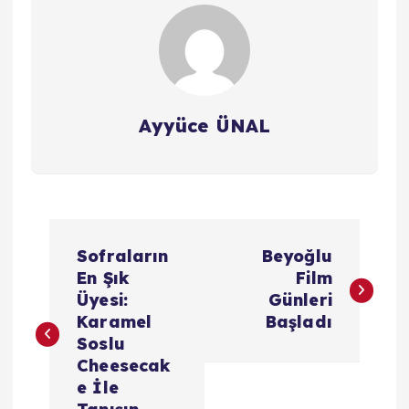
Ayyüce ÜNAL
Y
Sofraların
Beyoğlu
a
En Şık
Film
Üyesi:
Günleri
z
Karamel
Başladı
Soslu
ı
Cheesecak
e İle