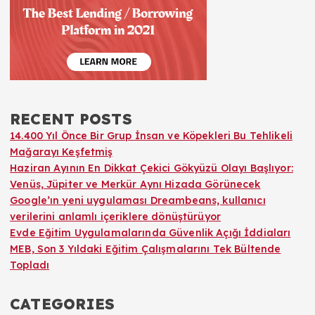
RECENT POSTS
14.400 Yıl Önce Bir Grup İnsan ve Köpekleri Bu Tehlikeli
Mağarayı Keşfetmiş
Haziran Ayının En Dikkat Çekici Gökyüzü Olayı Başlıyor:
Venüs, Jüpiter ve Merkür Aynı Hizada Görünecek
Google’ın yeni uygulaması Dreambeans, kullanıcı
verilerini anlamlı içeriklere dönüştürüyor
Evde Eğitim Uygulamalarında Güvenlik Açığı İddiaları
MEB, Son 3 Yıldaki Eğitim Çalışmalarını Tek Bültende
Topladı
CATEGORIES