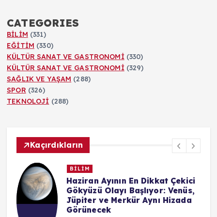
CATEGORIES
BİLİM
(331)
EĞİTİM
(330)
KÜLTÜR SANAT VE GASTRONOMİ
(330)
KÜLTÜR SANAT VE GASTRONOMİ
(329)
SAĞLIK VE YAŞAM
(288)
SPOR
(326)
TEKNOLOJİ
(288)
Kaçırdıkların
BİLİM
n
Haziran Ayının En Dikkat Çekici
Gökyüzü Olayı Başlıyor: Venüs,
Jüpiter ve Merkür Aynı Hizada
Görünecek