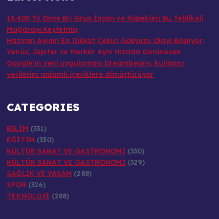
14.400 Yıl Önce Bir Grup İnsan ve Köpekleri Bu Tehlikeli
Mağarayı Keşfetmiş
Haziran Ayının En Dikkat Çekici Gökyüzü Olayı Başlıyor:
Venüs, Jüpiter ve Merkür Aynı Hizada Görünecek
Google’ın yeni uygulaması Dreambeans, kullanıcı
verilerini anlamlı içeriklere dönüştürüyor
CATEGORIES
BİLİM
(331)
EĞİTİM
(330)
KÜLTÜR SANAT VE GASTRONOMİ
(330)
KÜLTÜR SANAT VE GASTRONOMİ
(329)
SAĞLIK VE YAŞAM
(288)
SPOR
(326)
TEKNOLOJİ
(288)