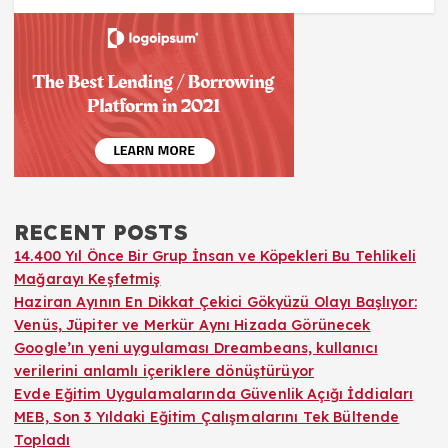
RECENT POSTS
14.400 Yıl Önce Bir Grup İnsan ve Köpekleri Bu Tehlikeli
Mağarayı Keşfetmiş
Haziran Ayının En Dikkat Çekici Gökyüzü Olayı Başlıyor:
Venüs, Jüpiter ve Merkür Aynı Hizada Görünecek
Google’ın yeni uygulaması Dreambeans, kullanıcı
verilerini anlamlı içeriklere dönüştürüyor
Evde Eğitim Uygulamalarında Güvenlik Açığı İddiaları
MEB, Son 3 Yıldaki Eğitim Çalışmalarını Tek Bültende
Topladı