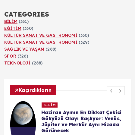
CATEGORIES
BİLİM
(331)
EĞİTİM
(330)
KÜLTÜR SANAT VE GASTRONOMİ
(330)
KÜLTÜR SANAT VE GASTRONOMİ
(329)
SAĞLIK VE YAŞAM
(288)
SPOR
(326)
TEKNOLOJİ
(288)
Kaçırdıkların
BİLİM
n
Haziran Ayının En Dikkat Çekici
Gökyüzü Olayı Başlıyor: Venüs,
Jüpiter ve Merkür Aynı Hizada
Görünecek