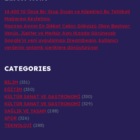
14.400 Yıl Önce Bir Grup İnsan ve Köpekleri Bu Tehlikeli
Mağarayı Keşfetmiş
Haziran Ayının En Dikkat Çekici Gökyüzü Olayı Başlıyor:
Venüs, Jüpiter ve Merkür Aynı Hizada Görünecek
Google’ın yeni uygulaması Dreambeans, kullanıcı
verilerini anlamlı içeriklere dönüştürüyor
CATEGORIES
BİLİM
(331)
EĞİTİM
(330)
KÜLTÜR SANAT VE GASTRONOMİ
(330)
KÜLTÜR SANAT VE GASTRONOMİ
(329)
SAĞLIK VE YAŞAM
(288)
SPOR
(326)
TEKNOLOJİ
(288)