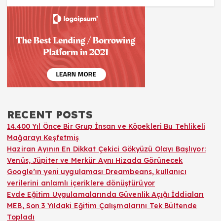
RECENT POSTS
14.400 Yıl Önce Bir Grup İnsan ve Köpekleri Bu Tehlikeli
Mağarayı Keşfetmiş
Haziran Ayının En Dikkat Çekici Gökyüzü Olayı Başlıyor:
Venüs, Jüpiter ve Merkür Aynı Hizada Görünecek
Google’ın yeni uygulaması Dreambeans, kullanıcı
verilerini anlamlı içeriklere dönüştürüyor
Evde Eğitim Uygulamalarında Güvenlik Açığı İddiaları
MEB, Son 3 Yıldaki Eğitim Çalışmalarını Tek Bültende
Topladı